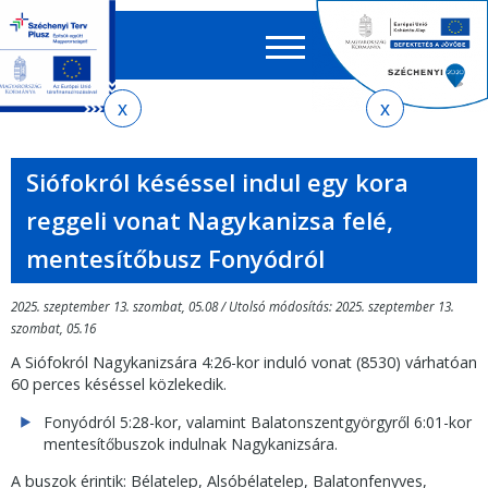
Keres
EN
HU
űrlap
Ker
Jelenlegi
Ugrás
Ugrás
Ugrás
Ugrás
a
az
a
az
hely
menetrendkeresőhöz
almenühöz
tartalomra
oldaltérképre
Siófokról késéssel indul egy kora
reggeli vonat Nagykanizsa felé,
mentesítőbusz Fonyódról
2025. szeptember 13. szombat, 05.08 / Utolsó módosítás: 2025. szeptember 13.
szombat, 05.16
A Siófokról Nagykanizsára 4:26-kor induló vonat (8530) várhatóan
60 perces késéssel közlekedik.
Fonyódról 5:28-kor, valamint Balatonszentgyörgyről 6:01-kor
mentesítőbuszok indulnak Nagykanizsára.
A buszok érintik: Bélatelep, Alsóbélatelep, Balatonfenyves,