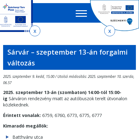
Keres
EN
HU
űrlap
Ker
Jelenlegi
Ugrás
Ugrás
Ugrás
Ugrás
a
az
a
az
hely
menetrendkeresőhöz
almenühöz
tartalomra
oldaltérképre
Sárvár – szeptember 13-án forgalmi
változás
2025. szeptember 9. kedd, 15.00 / Utolsó módosítás: 2025. szeptember 10. szerda,
06.57
2025. szeptember 13-án (szombaton) 14:00-tól 15:00-
ig
Sárváron rendezvény miatt az autóbuszok terelt útvonalon
közlekednek.
Érintett vonalak:
6759, 6760, 6773, 6775, 6777
Kimaradó megállók:
Batthyány utca