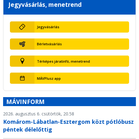
Jegyvásárlás, menetrend
Jegyvásárlás
Bérletvásárlás
Térképes járatinfó, menetrend
MÁVPlusz app
MÁVINFORM
2026. augusztus 6. csütörtök, 20.58
Komárom-Lábatlan-Esztergom közt pótlóbusz
péntek délelőttig