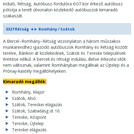
induló, Rétság, Autóbusz-fordulóra 6:07-kor érkező autóbusz
pótolja a terelt útvonalon közlekedő autóbuszok kimaradó
szakaszát.
3327 Rétság ◄► Romhány / Szátok
A Bercel–Romhány–Rétság viszonylaton a három műszakos
munkarendhez igazodó autóbuszok Romhány és Rétság között
terelve, Bánkon át közlekednek, Szátok és Tereske települések
érintése nélkül. A berceli és rétsági indulási, illetve érkezési idők
nem változnak, valamint Romhányban megállnak az Újtelep és a
Prónay-kastély megállóhelyeken.
Kimaradó megállók:
Romhány, Major
Szátok, Alsó
Szátok, Tereskei elágazás
Szátok, Szabadásg út 10.
Tereske, Központ
Tereske, Újtelep
Tereskei elágazás