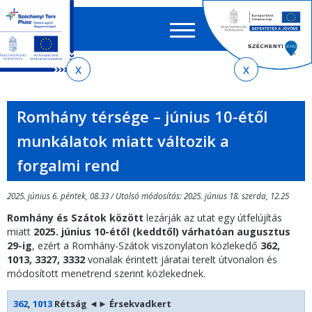
Keres
EN
HU
űrlap
Ker
Jelenlegi
Ugrás
Ugrás
Ugrás
Ugrás
a
az
a
az
hely
menetrendkeresőhöz
almenühöz
tartalomra
oldaltérképre
Romhány térsége – június 10-étől
munkálatok miatt változik a
forgalmi rend
2025. június 6. péntek, 08.33 / Utolsó módosítás: 2025. június 18. szerda, 12.25
Romhány és Szátok között
lezárják az utat egy útfelújítás
miatt
2025. június 10-étől (keddtől) várhatóan augusztus
29-ig
, ezért a Romhány-Szátok viszonylaton közlekedő
362,
1013, 3327, 3332
vonalak érintett járatai terelt útvonalon és
módosított menetrend szerint közlekednek.
362
,
1013
Rétság
◄►
Érsekvadkert