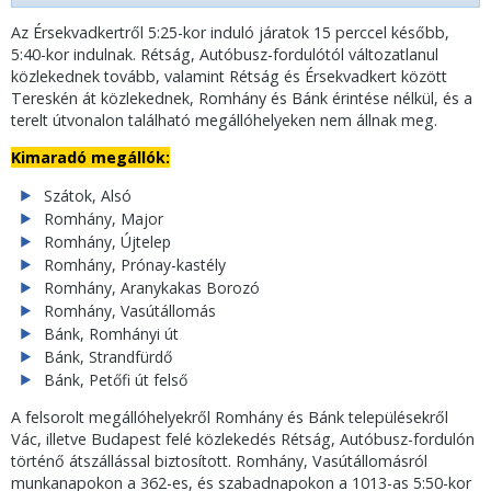
Az Érsekvadkertről 5:25-kor induló járatok 15 perccel később,
5:40-kor indulnak. Rétság, Autóbusz-fordulótól változatlanul
közlekednek tovább, valamint Rétság és Érsekvadkert között
Tereskén át közlekednek, Romhány és Bánk érintése nélkül, és a
terelt útvonalon található megállóhelyeken nem állnak meg.
Kimaradó megállók:
​Szátok, Alsó
Romhány, Major
Romhány, Újtelep
Romhány, Prónay-kastély
Romhány, Aranykakas Borozó
Romhány, Vasútállomás
Bánk, Romhányi út
Bánk, Strandfürdő
Bánk, Petőfi út felső
A felsorolt megállóhelyekről Romhány és Bánk településekről
Vác, illetve Budapest felé közlekedés Rétság, Autóbusz-fordulón
történő átszállással biztosított. Romhány, Vasútállomásról
munkanapokon a 362-es, és szabadnapokon a 1013-as 5:50-kor