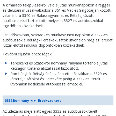
A kimaradó településekről való eljutás munkanapokon a reggeli
és délutáni műszakváltáskor a 361-es Vác és Salgótarján közötti,
valamint a 3340-es Balassagyarmat és Rétság közötti
autóbuszokkal biztosított, melyek a 3327-es autóbuszokkal
egyidőben közlekednek.
Esti időszakban, szabad- és munkaszüneti napokon a 3327-es
autóbuszok a Rétság–Tereske–Szátok útvonalon még az eredeti
(útzár előtti) indulási időpontokban közlekednek.
További eljutási lehetőségek:
Tereskéről és Szátokról Romhány irányába történő eljutás
Rétságon történő átszállással biztosított.
Romhányból Rétság felé az érintett időszakban a 3329-es
járattal, Szátokra és Tereskére pedig a 3332-es, terelt
útvonalon közlekedő autóbusszal érhető el.
3332 Romhány ◄► Érsekvadkert
Az útlezárás ideje alatt egyes 3332-es autóbuszok terelt