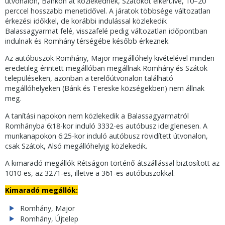
útvonalon, Bánkon át közlekednek, Szátokot elkerülve, 10–20
perccel hosszabb menetidővel. A járatok többsége változatlan
érkezési időkkel, de korábbi indulással közlekedik
Balassagyarmat felé, visszafelé pedig változatlan időpontban
indulnak és Romhány térségébe később érkeznek.
Az autóbuszok Romhány, Major megállóhely kivételével minden
eredetileg érintett megállóban megállnak Romhány és Szátok
településeken, azonban a terelőútvonalon található
megállóhelyeken (Bánk és Tereske községekben) nem állnak
meg.
A tanítási napokon nem közlekedik a Balassagyarmatról
Romhányba 6:18-kor induló 3332-es autóbusz ideiglenesen. A
munkanapokon 6:25-kor induló autóbusz rövidített útvonalon,
csak Szátok, Alsó megállóhelyig közlekedik.
A kimaradó megállók Rétságon történő átszállással biztosított az
1010-es, az 3271-es, illetve a 361-es autóbuszokkal.
Kimaradó megállók:
Romhány, Major
Romhány, Újtelep