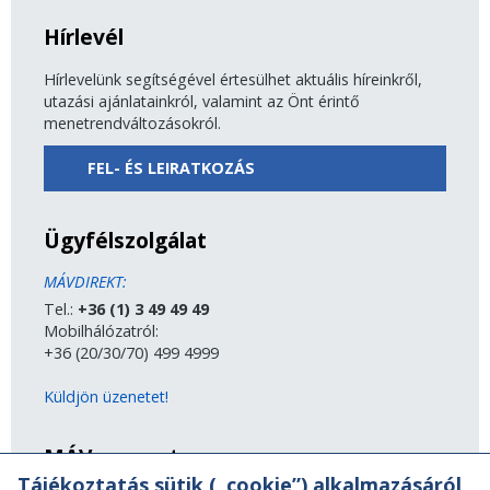
Hírlevél
Hírlevelünk segítségével értesülhet aktuális híreinkről,
utazási ajánlatainkról, valamint az Önt érintő
menetrendváltozásokról.
FEL- ÉS LEIRATKOZÁS
Ügyfélszolgálat
MÁVDIREKT:
Tel.:
+36 (1) 3 49 49 49
Mobilhálózatról:
+36 (20/30/70) 499 4999
Küldjön üzenetet!
MÁV-csoport
Tájékoztatás sütik („cookie”) alkalmazásáról