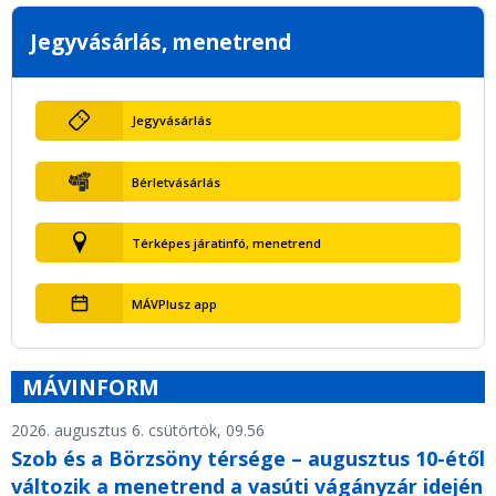
Jegyvásárlás, menetrend
Jegyvásárlás
Bérletvásárlás
Térképes járatinfó, menetrend
MÁVPlusz app
MÁVINFORM
2026. augusztus 6. csütörtök, 09.56
Szob és a Börzsöny térsége – augusztus 10-étől
változik a menetrend a vasúti vágányzár idején