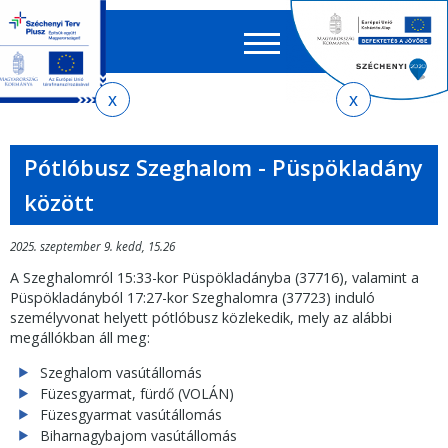
Keres
EN
HU
űrlap
Ker
Jelenlegi
Ugrás
Ugrás
Ugrás
Ugrás
a
az
a
az
hely
menetrendkeresőhöz
almenühöz
tartalomra
oldaltérképre
Pótlóbusz Szeghalom - Püspökladány
között
2025. szeptember 9. kedd, 15.26
A Szeghalomról 15:33-kor Püspökladányba (37716), valamint a
Püspökladányból 17:27-kor Szeghalomra (37723) induló
személyvonat helyett pótlóbusz közlekedik, mely az alábbi
megállókban áll meg:
Szeghalom vasútállomás
Füzesgyarmat, fürdő (VOLÁN)
Füzesgyarmat vasútállomás
Biharnagybajom vasútállomás