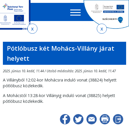
Keres
EN
HU
űrlap
Ker
Jelenlegi
Ugrás
Ugrás
Ugrás
Ugrás
a
az
a
az
hely
menetrendkeresőhöz
almenühöz
tartalomra
oldaltérképre
Pótlóbusz két Mohács-Villány járat
helyett
2025. június 10. kedd, 11.44 / Utolsó módosítás: 2025. június 10. kedd, 11.47
A Villányból 12:02-kor Mohácsra induló vonat (38824) helyett
pótlóbusz közlekedik.
A Mohácstól 13:28-kor Villányig induló vonat (38825) helyett
pótlóbusz közlekedik.