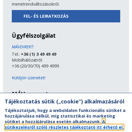
menetrendváltozásokról.
FEL- ÉS LEIRATKOZÁS
Ügyfélszolgálat
MÁVDIREKT:
Tel.:
+36 (1) 3 49 49 49
Mobilhálózatról:
+36 (20/30/70) 499 4999
Küldjön üzenetet!
MÁV-csoport
Tájékoztatás sütik („cookie”) alkalmazásáról
A MÁV-csoport tagjai
Tájékoztatjuk, hogy a weboldalon funkcionális sütiket a
Jogi útmutatás
hozzájárulása nélkül, míg statisztikai és marketing
Adatvédelem
sütiket a hozzájárulása esetén alkalmazunk.
A
Kapcsolat
sütikezelésről szóló részletes tájékoztató itt érhető el.
Vasút a nagyvilágban