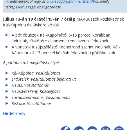
hirdetményekből vagy az
online vágányzári menetrendből
, amely
térképekkel is segíti az eligazodást.
Július 13-án 19 órától 15-én 7 óráig
MÁVBuszok közlekednek
Kál-Kápolna és Kisköre között.
A pótlóbuszok Kál-Kápolnától 5-15 perccel korábban
indulnak, Kiskörére alapmenetrend szerint érkeznek.
A vonatok Kisújszállástól menetrend szerint indulnak, Kál-
Kápolnára 4-13 perccel később érkeznek a pótlóbuszok
A pótlóbuszok megállási helyei:
Kál-Kápolna, Vasútállomás
Erdőtelek, Vasútállomás bejárati út
Heves, Vasútállomás
Hevesvezekény, Községháza
Tarnaszentmiklós, Vasútállomás
Kisköre, Vasútállomás
Hirdetmény