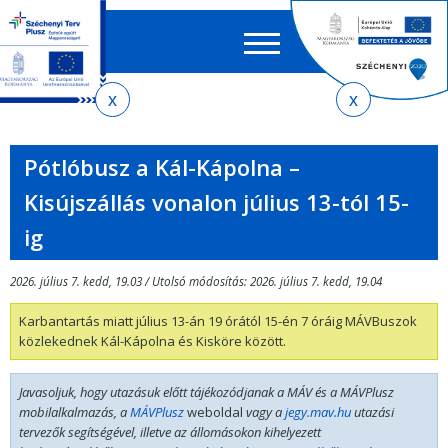
Keres
EN
HU
űrlap
Ker
Jelenlegi
Ugrás
Ugrás
Ugrás
Ugrás
a
az
a
az
hely
menetrendkeresőhöz
almenühöz
tartalomra
oldaltérképre
Pótlóbusz a Kál-Kápolna –
Kisújszállás vonalon július 13-tól 15-
ig
2026. július 7. kedd, 19.03 / Utolsó módosítás: 2026. július 7. kedd, 19.04
Karbantartás miatt július 13-án 19 órától 15-én 7 óráig MÁVBuszok
közlekednek Kál-Kápolna és Kisköre között.
Javasoljuk, hogy utazásuk előtt tájékozódjanak a MÁV és a MÁVPlusz
mobilalkalmazás, a
MÁVPlusz
weboldal
vagy a
jegy.mav.hu
utazási
tervezők segítségével, illetve az állomásokon kihelyezett