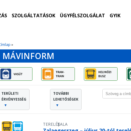
ZÁS
SZOLGÁLTATÁSOK
ÜGYFÉLSZOLGÁLAT
GYIK
Címlap
»
MÁVINFORM
TERÜLETI
TOVÁBBI
ÉRVÉNYESSÉG
LEHETŐSÉGEK
▼
▼
TERELÉS
ZALA
|
Zalaegerszeg – július 20-tól ter