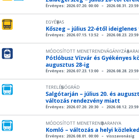
Érvényes:
2026.07.20. 00:00
–
2026.08.31. 23:59
EGYÉB
VAS
|
Kőszeg – július 22-étől ideiglenes
Érvényes:
2026.07.15. 13:52
–
2026.08.23. 23:59
MÓDOSÍTOTT MENETREND
VÁGÁNYZÁR
BARA
|
Pótlóbusz Vízvár és Gyékényes köz
augusztus 28-ig
Érvényes:
2026.07.23. 13:00
–
2026.08.28. 23:59
TERELÉS
NÓGRÁD
|
Salgótarján – július 20. és augusz
változás rendezvény miatt
Érvényes:
2026.07.20. 20:30
–
2026.08.12. 23:59
MÓDOSÍTOTT MENETREND
BARANYA
|
Komló – változás a helyi közleke
Érvényes:
2026.08.01. 00:00
–
visszavonásig