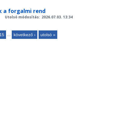
ik a forgalmi rend
Utolsó módosítás:
2026.07.03. 13:34
…
15
következő ›
utolsó »