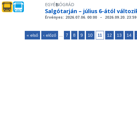
EGYÉB
NÓGRÁD
|
Salgótarján – július 6-ától változ
Érvényes:
2026.07.06. 00:00
–
2026.09.20. 23:59
…
« első
‹ előző
7
8
9
10
11
12
13
14
Oldalak