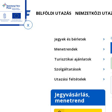
Ugrás
Ugrás
Ugrás
Ugrás
a
az
a
az
menetrendkeresőhöz
almenühöz
tartalomra
oldaltérképre
BELFÖLDI UTAZÁS
NEMZETKÖZI UTA
Jelenlegi
hely
Jegyek és bérletek
Menetrendek
Turisztikai ajánlatok
Szolgáltatások
Utazási feltételek
Jegyvásárlás,
menetrend