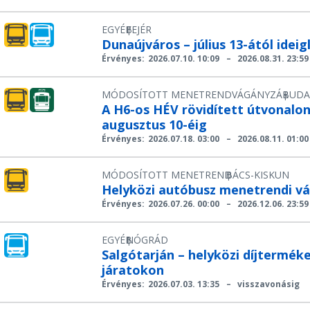
EGYÉB
FEJÉR
|
Dunaújváros – július 13-ától idei
Érvényes:
2026.07.10. 10:09
–
2026.08.31. 23:59
MÓDOSÍTOTT MENETREND
VÁGÁNYZÁR
BUDA
|
A H6-os HÉV rövidített útvonalon j
augusztus 10-éig
Érvényes:
2026.07.18. 03:00
–
2026.08.11. 01:00
MÓDOSÍTOTT MENETREND
BÁCS-KISKUN
|
Helyközi autóbusz menetrendi vál
Érvényes:
2026.07.26. 00:00
–
2026.12.06. 23:59
EGYÉB
NÓGRÁD
|
Salgótarján – helyközi díjtermék
járatokon
Érvényes:
2026.07.03. 13:35
–
visszavonásig