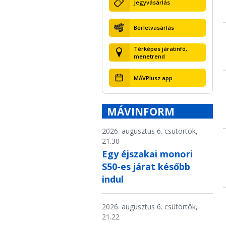
Jegyvásárlás
Bérletvásárlás
Térképes járatinfó,
menetrend
MÁVPlusz app
MÁVINFORM
2026. augusztus 6. csütörtök,
21.30
Egy éjszakai monori
S50-es járat később
indul
2026. augusztus 6. csütörtök,
21.22