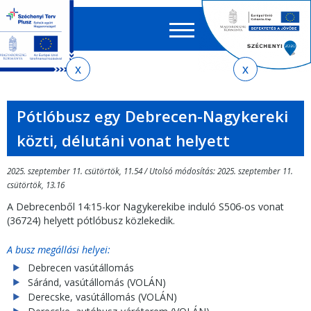
Keres
EN
HU
űrlap
Ker
Jelenlegi
Ugrás
Ugrás
Ugrás
Ugrás
a
az
a
az
hely
menetrendkeresőhöz
almenühöz
tartalomra
oldaltérképre
Pótlóbusz egy Debrecen-Nagykereki
közti, délutáni vonat helyett
2025. szeptember 11. csütörtök, 11.54 / Utolsó módosítás: 2025. szeptember 11.
csütörtök, 13.16
A Debrecenből 14:15-kor Nagykerekibe induló S506-os vonat
(36724) helyett pótlóbusz közlekedik.
A busz megállási helyei:
Debrecen vasútállomás
Sáránd, vasútállomás (VOLÁN)
Derecske, vasútállomás (VOLÁN)