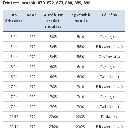
Érintett járatok: 870, 872, 873, 880, 889, 890
HÉV
Vonal
Autóbusz
Legkésőbbi
Célirány
érkezése
eredeti
indulás
indulása
5:04
880
5:05
5:10
Esztergom
5:44
870
5:45
5:50
Pilisszentlászló
5:44
873
5:45
5:50
Ösvény utca
6:04
880
6:05
6:10
Esztergom
6:24
890
6:25
6:30
Tahitótfalu
7:04
870
7:05
7:10
Pilisszentlászló
7:04
880
7:05
7:10
Esztergom
7:24
890
7:25
7:30
Taihtótfalu
21:57
872
22:00
22:05
Budapest
23:14
870
23:20
23:25
Pilisszentlászló