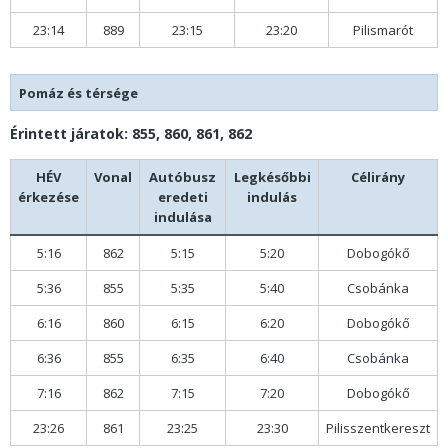
23:14
889
23:15
23:20
Pilismarót
Pomáz és térsége
Érintett járatok: 855, 860, 861, 862
HÉV
Vonal
Autóbusz
Legkésőbbi
Célirány
érkezése
eredeti
indulás
indulása
5:16
862
5:15
5:20
Dobogókő
5:36
855
5:35
5:40
Csobánka
6:16
860
6:15
6:20
Dobogókő
6:36
855
6:35
6:40
Csobánka
7:16
862
7:15
7:20
Dobogókő
23:26
861
23:25
23:30
Pilisszentkereszt