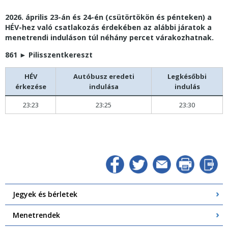
2026. április 23-án és 24-én (csütörtökön és pénteken) a
HÉV-hez való csatlakozás érdekében az alábbi járatok a
menetrendi induláson túl néhány percet várakozhatnak.
861
►
Pilisszentkereszt
HÉV
Autóbusz eredeti
Legkésőbbi
érkezése
indulása
indulás
23:23
23:25
23:30
Jegyek és bérletek
Menetrendek