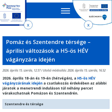
Keres
EN
HU
űrlap
Ker
Jelenlegi
Ugrás
Ugrás
Ugrás
Ugrás
a
az
a
az
hely
menetrendkeresőhöz
almenühöz
tartalomra
oldaltérképre
Pomáz és Szentendre térsége –
áprilisi változások a H5-ös HÉV
vágányzára idején
2026. április 15. szerda, 12.57 / Utolsó módosítás: 2026. április 15. szerda, 16.52
2026. április 18-án és 19-én (hétvégén), a
H5-ös HÉV
vágányzárának idején
a csatlakozás érdekében az alábbi
járatok a menetrendi induláson túl néhány percet
várakozhatnak Pomázon és Szentendrén.
Szentendre és térsége