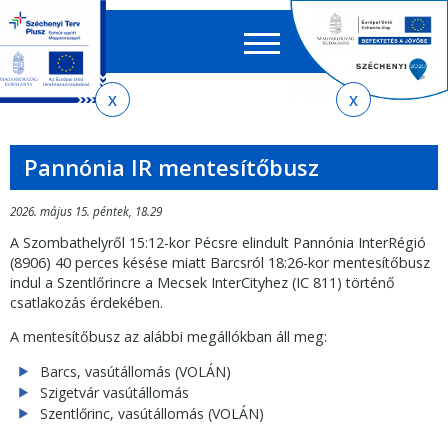
Keres
EN
HU
űrlap
Ker
Jelenlegi
Ugrás
Ugrás
Ugrás
Ugrás
a
az
a
az
hely
menetrendkeresőhöz
almenühöz
tartalomra
oldaltérképre
Pannónia IR mentesítőbusz
2026. május 15. péntek, 18.29
A Szombathelyről 15:12-kor Pécsre elindult Pannónia InterRégió
(8906) 40 perces késése miatt Barcsról 18:26-kor mentesítőbusz
indul a Szentlőrincre a Mecsek InterCityhez (IC 811) történő
csatlakozás érdekében.
A mentesítőbusz az alábbi megállókban áll meg:
Barcs, vasútállomás (VOLÁN)
Szigetvár vasútállomás
Szentlőrinc, vasútállomás (VOLÁN)