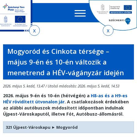
Keres
EN
HU
űrlap
Ker
Jelenlegi
Ugrás
Ugrás
Ugrás
Ugrás
a
az
a
az
hely
menetrendkeresőhöz
almenühöz
tartalomra
oldaltérképre
Mogyoród és Cinkota térsége –
május 9-én és 10-én változik a
menetrend a HÉV-vágányzár idején
2026. május 5. kedd, 13.47 / Utolsó módosítás: 2026. május 5. kedd, 14.53
2026. május 9-én és 10-én (hétvégén) a
H8-as és a H9-es
HÉV rövidített útvonalon jár
. A csatlakozások érdekében
az alábbi autóbuszok módosított időpontban indulnak
Újpest-Városkaputól, illetve Fót, Autóbusz-állomásról.
321 Újpest-Városkapu
►
Mogyoród