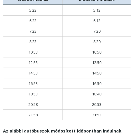
5:23
5:13
6:23
6:13
7:23
7:20
8:23
8:20
10:53
10:50
12:53
12:50
14:53
14:50
16:53
16:50
18:53
18:48
20:58
20:53
21:58
21:53
Az alábbi autóbuszok módosított időpontban indulnak