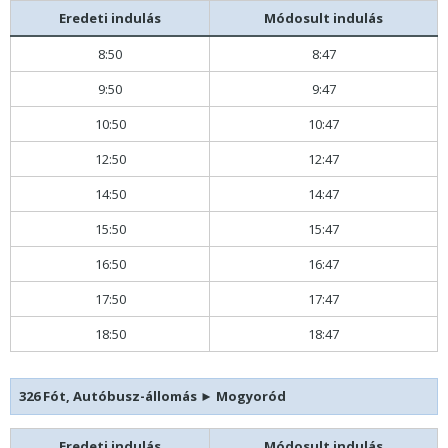
Eredeti indulás
Módosult indulás
8:50
8:47
9:50
9:47
10:50
10:47
12:50
12:47
14:50
14:47
15:50
15:47
16:50
16:47
17:50
17:47
18:50
18:47
326 Fót, Autóbusz-állomás
►
Mogyoród
Eredeti indulás
Módosult indulás