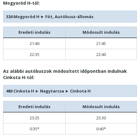
Mogyoród H-tól:
326 Mogyoród H
►
Fót, Autóbusz-állomás
Eredeti indulás
Módosult indulás
21:40
21:45
22:35
22:40
Az alábbi autóbuszok módosított időpontban indulnak
Cinkota H-tól:
480 Cinkota H
►
Nagytarcsa
►
Cinkota H
Eredeti indulás
Módosult indulás
23:25
23:30
0:35*
0:40*