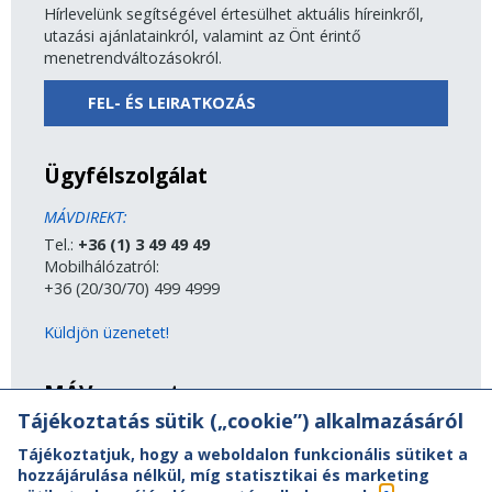
Hírlevelünk segítségével értesülhet aktuális híreinkről,
utazási ajánlatainkról, valamint az Önt érintő
menetrendváltozásokról.
FEL- ÉS LEIRATKOZÁS
Ügyfélszolgálat
MÁVDIREKT:
Tel.:
+36 (1) 3 49 49 49
Mobilhálózatról:
+36 (20/30/70) 499 4999
Küldjön üzenetet!
MÁV-csoport
Tájékoztatás sütik („cookie”) alkalmazásáról
A MÁV-csoport tagjai
Tájékoztatjuk, hogy a weboldalon funkcionális sütiket a
Jogi útmutatás
hozzájárulása nélkül, míg statisztikai és marketing
Adatvédelem