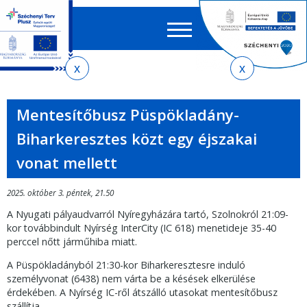
Keres
EN
HU
űrlap
Ker
Jelenlegi
Ugrás
Ugrás
Ugrás
Ugrás
a
az
a
az
hely
menetrendkeresőhöz
almenühöz
tartalomra
oldaltérképre
Mentesítőbusz Püspökladány-
Biharkeresztes közt egy éjszakai
vonat mellett
2025. október 3. péntek, 21.50
A Nyugati pályaudvarról Nyíregyházára tartó, Szolnokról 21:09-
kor továbbindult Nyírség InterCity (IC 618) menetideje 35-40
perccel nőtt járműhiba miatt.
A Püspökladányból 21:30-kor Biharkeresztesre induló
személyvonat (6438) nem várta be a késések elkerülése
érdekében. A Nyírség IC-ről átszálló utasokat mentesítőbusz
szállítja.