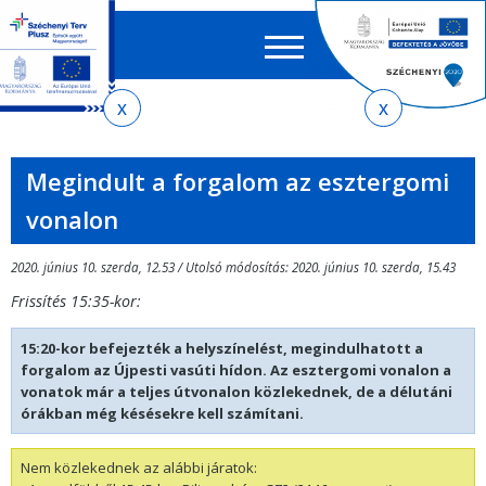
Keres
EN
HU
űrlap
Ker
Jelenlegi
Ugrás
Ugrás
Ugrás
Ugrás
a
az
a
az
hely
menetrendkeresőhöz
almenühöz
tartalomra
oldaltérképre
Megindult a forgalom az esztergomi
vonalon
2020. június 10. szerda, 12.53 / Utolsó módosítás: 2020. június 10. szerda, 15.43
Frissítés 15:35-kor:
15:20-kor befejezték a helyszínelést, megindulhatott a
forgalom az Újpesti vasúti hídon. Az esztergomi vonalon a
vonatok már a teljes útvonalon közlekednek, de a délutáni
órákban még késésekre kell számítani.
Nem közlekednek az alábbi járatok: