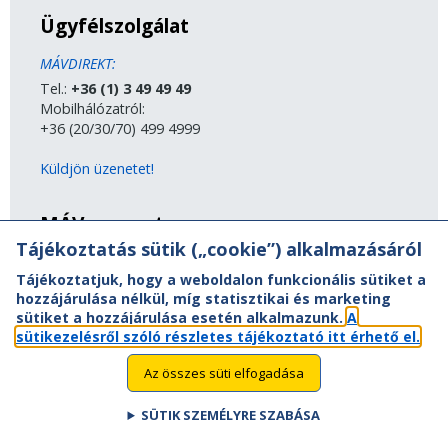
Ügyfélszolgálat
MÁVDIREKT:
Tel.:
+36 (1) 3 49 49 49
Mobilhálózatról:
+36 (20/30/70) 499 4999
Küldjön üzenetet!
MÁV-csoport
Tájékoztatás sütik („cookie”) alkalmazásáról
A MÁV-csoport tagjai
Tájékoztatjuk, hogy a weboldalon funkcionális sütiket a
Jogi útmutatás
hozzájárulása nélkül, míg statisztikai és marketing
Adatvédelem
sütiket a hozzájárulása esetén alkalmazunk.
A
Kapcsolat
sütikezelésről szóló részletes tájékoztató itt érhető el.
Vasút a nagyvilágban
Oldaltérkép
Az összes süti elfogadása
Akadálymentesítési nyilatkozat
SÜTIK SZEMÉLYRE SZABÁSA