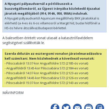
A Nyugati pályaudvarnál a pótlóbuszok a
buszvégállomásról, az Újpest irányába közlekedő éjszakai
járatok megállójából (914, 914A, 950, 950A) indulnak.
A Nyugati pályaudvartól Aquincum megállóhely BKK járatokkal is
elérhető (a 4-es és 6-os villamosról a Margit híd, budai hídfőnél a
H5-ös hévre átszállva)
Budapest-
bérlettel.
A balesetben érintett vonat utasait a katasztrófavédelem
segítségével szállították le.
Szerda délután az esztergomi vonalon járatelmaradásokra
kell számítani. Nem közlekednek a következő vonatok:
- Piliscsabáról 13:37-kor Angyalföldre S72 (2185-ös vonat)
- Angyalföldről 13:45-kor Piliscsabára S72 (2184-es vonat)
- Piliscsabáról 14:37-kor Angyalföldre S72 (2123-as vonat)
- Angyalföldről 14:45-kor Piliscsabára S72 (2126-os vonat)
- Piliscsabáról 15:37-kor Angyalföldre S72 (2143-as vonat)
MÁVINFORM