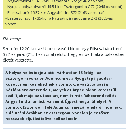
- Angyalföldről 15:45-kor Piliscsabára S72 (2146-os vonat)
- Nyugati pályaudvarról 15:51-kor Esztergomba G72 (2046-os vonat)
- Piliscsabáról 16:37-kor Angyalföldre S72 (2163-as vonat)
- Esztergomból 17:35-kor a Nyugati pályaudvarra Z72 (2083-as
vonat)
Előzmény:
Szerdán 12:20-kor az Újpesti vasúti hídon egy Piliscsabára tartó
S72-es járat (2154-es vonat) elütött egy embert, aki a balesetben
életét vesztette.
A helyszínelés ideje alatt - várhatóan 16 óráig - az
esztergomi vonalon Aquincum és a Nyugati pályaudvar
között nem közlekednek a vonatok, a vasúttársaság
pótlóbuszokat rendelt, melyek az Árpád hídon keresztül
szállítják majd az utasokat, nem érintik Rákosrendező és
Angyalföld állomást, valamint Újpest megállóhelyet. A
vonatok Esztergom felé Aquincum megállóhelyről indulnak,
a délutáni órákban az esztergomi vonalon jelentősen
hosszabb eljutási idővel kell számolni.