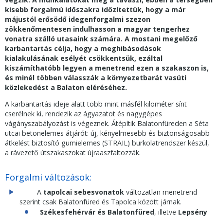
kisebb forgalmú időszakra időzítettük, hogy a már
májustól erősödő idegenforgalmi szezon
zökkenőmentesen indulhasson a magyar tengerhez
vonatra szálló utasaink számára. A mostani megelőző
karbantartás célja, hogy a meghibásodások
kialakulásának esélyét csökkentsük, ezáltal
kiszámíthatóbb legyen a menetrend ezen a szakaszon is,
és minél többen válasszák a környezetbarát vasúti
közlekedést a Balaton eléréséhez.
A karbantartás ideje alatt több mint másfél kilométer sínt
cserélnek ki, rendezik az ágyazatot és nagygépes
vágányszabályozást is végeznek. Átépítik Balatonfüreden a Séta
utcai betonelemes átjárót: új, kényelmesebb és biztonságosabb
átkelést biztosító gumielemes (STRAIL) burkolatrendszer készül,
a rávezető útszakaszokat újraaszfaltozzák.
Forgalmi változások:
A
tapolcai sebesvonatok
változatlan menetrend
szerint csak Balatonfüred és Tapolca között járnak.
Székesfehérvár és Balatonfüred
, illetve
Lepsény