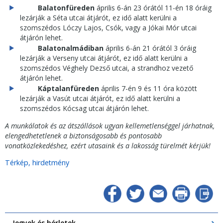
Balatonfüreden
április 6-án 23 órától 11-én 18 óráig
lezárják a Séta utcai átjárót, ez idő alatt kerülni a
szomszédos Lóczy Lajos, Csók, vagy a Jókai Mór utcai
átjárón lehet.
Balatonalmádiban
április 6-án 21 órától 3 óráig
lezárják a Verseny utcai átjárót, ez idő alatt kerülni a
szomszédos Véghely Dezső utcai, a strandhoz vezető
átjárón lehet.
Káptalanfüreden
április 7-én 9 és 11 óra között
lezárják a Vasút utcai átjárót, ez idő alatt kerülni a
szomszédos Kócsag utcai átjárón lehet.
A munkálatok és az átszállások ugyan kellemetlenséggel járhatnak,
elengedhetetlenek a biztonságosabb és pontosabb
vonatközlekedéshez, ezért utasaink és a lakosság türelmét kérjük!
Térkép, hirdetmény
Jegyek és bérletek