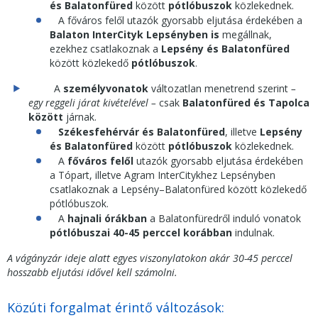
és Balatonfüred
között
pótlóbuszok
közlekednek.
A főváros felől utazók gyorsabb eljutása érdekében a
Balaton InterCityk Lepsényben is
megállnak,
ezekhez csatlakoznak a
Lepsény és Balatonfüred
között közlekedő
pótlóbuszok
.
A
személyvonatok
változatlan menetrend szerint
–
egy reggeli járat kivételével –
csak
Balatonfüred és Tapolca
között
járnak.
Székesfehérvár és Balatonfüred
, illetve
Lepsény
és Balatonfüred
között
pótlóbuszok
közlekednek.
A
főváros felől
utazók gyorsabb eljutása érdekében
a Tópart, illetve Agram InterCitykhez Lepsényben
csatlakoznak a Lepsény–Balatonfüred között közlekedő
pótlóbuszok.
A
hajnali órákban
a Balatonfüredről induló vonatok
pótlóbuszai
40-45 perccel korábban
indulnak.
A vágányzár ideje alatt egyes viszonylatokon akár 30-45 perccel
hosszabb eljutási idővel kell számolni.
Közúti forgalmat érintő változások: