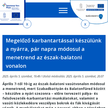
Keres
EN
HU
űrlap
Ker
Jelenlegi
Ugrás
Ugrás
Ugrás
Ugrás
a
az
a
az
hely
menetrendkeresőhöz
almenühöz
tartalomra
oldaltérképre
Megelőző karbantartással készülünk
a nyárra, pár napra módosul a
menetrend az észak-balatoni
vonalon
2025. április 5. szombat, 19.49 / Utolsó módosítás: 2025. április 5. szombat, 20.07
Április 7-től 10-ig az észak-balatoni vasútvonalon módosul
a menetrend, mert Szabadbattyán és Balatonfüred között
– készülve a nyári szezonra – előre tervezett pálya- és
felsővezeték-karbantartási munkálatokat, valamint a
vasúti közlekedésre veszélyes bokrok és fák kivágását
végzik. A munkálatokat még a tavaszi, ebben a térségben