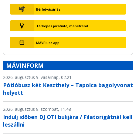
Bérletvásárlás
Térképes járatinfó, menetrend
MÁVPlusz app
MÁVINFORM
2026. augusztus 9. vasárnap, 02.21
Pótlóbusz két Keszthely – Tapolca bagolyvonat
helyett
2026. augusztus 8. szombat, 11.48
Indulj időben DJ OTI bulijára / Filatorigátnál kell
leszállni