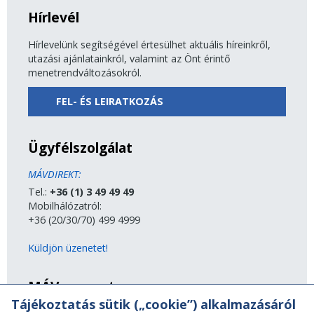
Hírlevél
Hírlevelünk segítségével értesülhet aktuális híreinkről,
utazási ajánlatainkról, valamint az Önt érintő
menetrendváltozásokról.
FEL- ÉS LEIRATKOZÁS
Ügyfélszolgálat
MÁVDIREKT:
Tel.:
+36 (1) 3 49 49 49
Mobilhálózatról:
+36 (20/30/70) 499 4999
Küldjön üzenetet!
MÁV-csoport
Tájékoztatás sütik („cookie”) alkalmazásáról
A MÁV-csoport tagjai