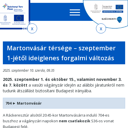
Keres
EN
HU
űrlap
Ker
Jelenlegi
Ugrás
Ugrás
Ugrás
Ugrás
a
az
a
az
hely
menetrendkeresőhöz
almenühöz
tartalomra
oldaltérképre
Martonvásár térsége – szeptember
1-jétől ideiglenes forgalmi változás
2025. szeptember 10. szerda, 09.35
2025. szeptember 1. és október 15., valamint november 3.
és 7. között
a vasúti vágányzár idején az alábbi járatunkról nem
tudunk átszállást biztosítani Budapest irányába.
704 ► Martonvásár
A Ráckeresztúr alsótól 20:45-kor Martonvásárra induló 704-es
buszhoz a vágányzári napokon
nem csatlakozik
S36-os vonat
Budapest felé.