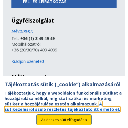
FEL- ÉS LEIRATKOZÁS
Ügyfélszolgálat
MÁVDIREKT:
Tel.:
+36 (1) 3 49 49 49
Mobilhálózatról:
+36 (20/30/70) 499 4999
Küldjön üzenetet!
MÁV-csoport
Tájékoztatás sütik („cookie”) alkalmazásáról
A MÁV-csoport tagjai
Tájékoztatjuk, hogy a weboldalon funkcionális sütiket a
Jogi útmutatás
hozzájárulása nélkül, míg statisztikai és marketing
Adatvédelem
sütiket a hozzájárulása esetén alkalmazunk.
A
Kapcsolat
sütikezelésről szóló részletes tájékoztató itt érhető el.
Vasút a nagyvilágban
Oldaltérkép
Az összes süti elfogadása
Akadálymentesítési nyilatkozat