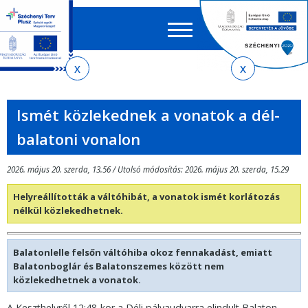
Keres
EN
HU
űrlap
Ker
Jelenlegi
Ugrás
Ugrás
Ugrás
Ugrás
a
az
a
az
hely
menetrendkeresőhöz
almenühöz
tartalomra
oldaltérképre
Ismét közlekednek a vonatok a dél-
balatoni vonalon
2026. május 20. szerda, 13.56 / Utolsó módosítás: 2026. május 20. szerda, 15.29
Helyreállították a váltóhibát, a vonatok ismét korlátozás
nélkül közlekedhetnek.
Balatonlelle felsőn váltóhiba okoz fennakadást, emiatt
Balatonboglár és Balatonszemes között nem
közlekedhetnek a vonatok.
A Keszthelyről 12:48-kor a Déli pályaudvarra elindult Balaton