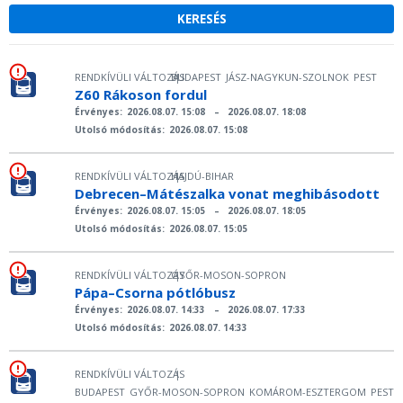
RENDKÍVÜLI VÁLTOZÁS
BUDAPEST
JÁSZ-NAGYKUN-SZOLNOK
PEST
|
Z60 Rákoson fordul
Érvényes:
2026.08.07. 15:08
–
2026.08.07. 18:08
Utolsó módosítás:
2026.08.07. 15:08
RENDKÍVÜLI VÁLTOZÁS
HAJDÚ-BIHAR
|
Debrecen–Mátészalka vonat meghibásodott
Érvényes:
2026.08.07. 15:05
–
2026.08.07. 18:05
Utolsó módosítás:
2026.08.07. 15:05
RENDKÍVÜLI VÁLTOZÁS
GYŐR-MOSON-SOPRON
|
Pápa–Csorna pótlóbusz
Érvényes:
2026.08.07. 14:33
–
2026.08.07. 17:33
Utolsó módosítás:
2026.08.07. 14:33
RENDKÍVÜLI VÁLTOZÁS
|
BUDAPEST
GYŐR-MOSON-SOPRON
KOMÁROM-ESZTERGOM
PEST