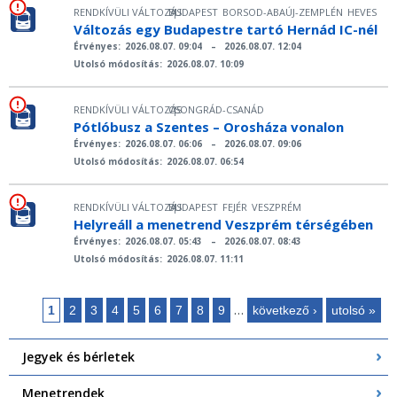
RENDKÍVÜLI VÁLTOZÁS
BUDAPEST
BORSOD-ABAÚJ-ZEMPLÉN
HEVES
|
Változás egy Budapestre tartó Hernád IC-nél
Érvényes:
2026.08.07. 09:04
–
2026.08.07. 12:04
Utolsó módosítás:
2026.08.07. 10:09
RENDKÍVÜLI VÁLTOZÁS
CSONGRÁD-CSANÁD
|
Pótlóbusz a Szentes – Orosháza vonalon
Érvényes:
2026.08.07. 06:06
–
2026.08.07. 09:06
Utolsó módosítás:
2026.08.07. 06:54
RENDKÍVÜLI VÁLTOZÁS
BUDAPEST
FEJÉR
VESZPRÉM
|
Helyreáll a menetrend Veszprém térségében
Érvényes:
2026.08.07. 05:43
–
2026.08.07. 08:43
Utolsó módosítás:
2026.08.07. 11:11
…
1
2
3
4
5
6
7
8
9
következő ›
utolsó »
Oldalak
Jegyek és bérletek
Menetrendek