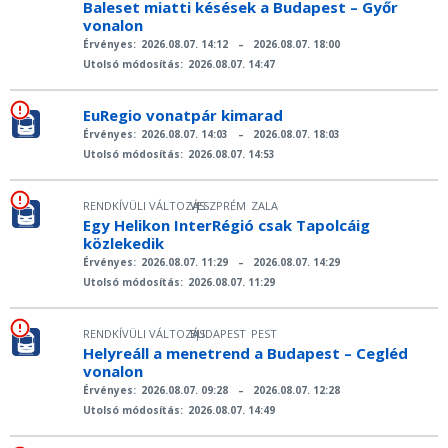
Baleset miatti késések a Budapest – Győr
vonalon
Érvényes:
2026.08.07. 14:12
–
2026.08.07. 18:00
Utolsó módosítás:
2026.08.07. 14:47
EuRegio vonatpár kimarad
Érvényes:
2026.08.07. 14:03
–
2026.08.07. 18:03
Utolsó módosítás:
2026.08.07. 14:53
RENDKÍVÜLI VÁLTOZÁS
VESZPRÉM
ZALA
|
Egy Helikon InterRégió csak Tapolcáig
közlekedik
Érvényes:
2026.08.07. 11:29
–
2026.08.07. 14:29
Utolsó módosítás:
2026.08.07. 11:29
RENDKÍVÜLI VÁLTOZÁS
BUDAPEST
PEST
|
Helyreáll a menetrend a Budapest – Cegléd
vonalon
Érvényes:
2026.08.07. 09:28
–
2026.08.07. 12:28
Utolsó módosítás:
2026.08.07. 14:49