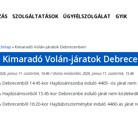
ZÁS
SZOLGÁLTATÁSOK
ÜGYFÉLSZOLGÁLAT
GYIK
Címlap
» Kimaradó Volán-járatok Debrecenben
Kimaradó Volán-járatok Debrec
026. június 11. csütörtök, 14.46 / Utolsó módosítás: 2026. június 11. csütörtök, 15.46
A Debrecenből 14:45-kor Hajdúsámsonba induló 4405--ös járat nem 
A Hajdúsámsonból 15:45-kor Debrecenbe induló járat nem közlekedi
A Debrecenből 16:20-kor Hajdúböszörménybe induló 4460-as járat n