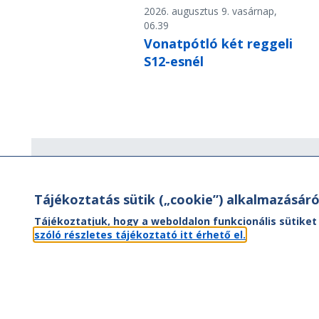
2026. augusztus 9. vasárnap,
06.39
Vonatpótló két reggeli
S12-esnél
Hírlevél
Tájékoztatás sütik („cookie”) alkalmazásáró
Hírlevelünk segítségével értesülhet
aktuális híreinkről, utazási ajánlatainkr
Tájékoztatjuk, hogy a weboldalon funkcionális sütiket
valamint az Önt érintő
szóló részletes tájékoztató itt érhető el.
menetrendváltozásokról.
FEL- ÉS LEIRATKOZÁS