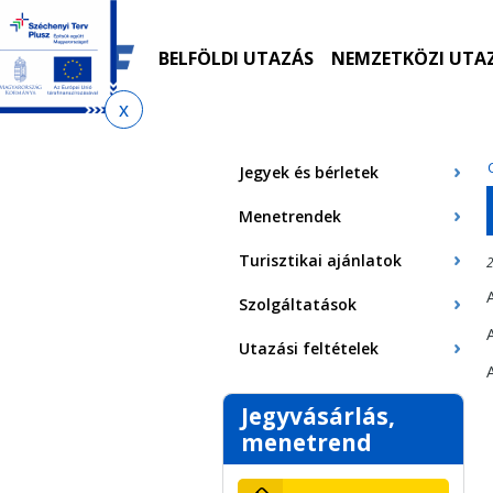
Ugrás
Ugrás
Ugrás
Ugrás
a
az
a
az
menetrendkeresőhöz
almenühöz
tartalomra
oldaltérképre
BELFÖLDI UTAZÁS
NEMZETKÖZI UTA
Jelenlegi
hely
Jegyek és bérletek
Menetrendek
Turisztikai ajánlatok
2
Szolgáltatások
Utazási feltételek
Jegyvásárlás,
menetrend