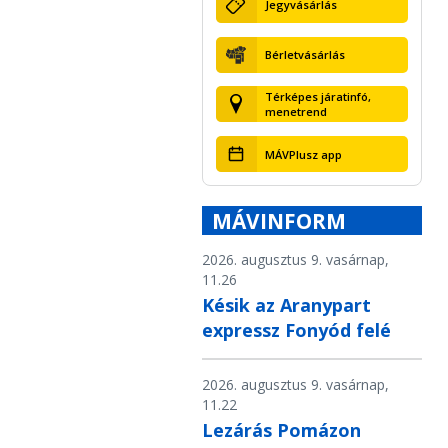
Jegyvásárlás
Bérletvásárlás
Térképes járatinfó,
menetrend
MÁVPlusz app
MÁVINFORM
2026. augusztus 9. vasárnap,
11.26
Késik az Aranypart
expressz Fonyód felé
2026. augusztus 9. vasárnap,
11.22
Lezárás Pomázon