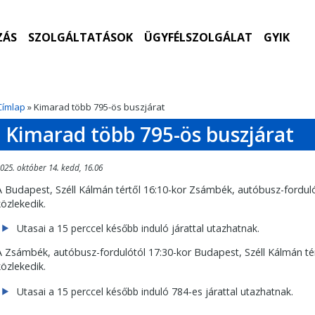
ZÁS
SZOLGÁLTATÁSOK
ÜGYFÉLSZOLGÁLAT
GYIK
Címlap
» Kimarad több 795-ös buszjárat
Kimarad több 795-ös buszjárat
025. október 14. kedd, 16.06
A Budapest, Széll Kálmán tértől 16:10-kor Zsámbék, autóbusz-forduló
közlekedik.
Utasai a 15 perccel később induló járattal utazhatnak.
A Zsámbék, autóbusz-fordulótól 17:30-kor Budapest, Széll Kálmán té
közlekedik.
Utasai a 15 perccel később induló 784-es járattal utazhatnak.