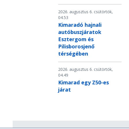
2026. augusztus 6. csütörtök,
04.53
Kimaradó hajnali
autóbuszjáratok
Esztergom és
Pilisborosjenő
térségében
2026. augusztus 6. csütörtök,
04.49
Kimarad egy Z50-es
járat