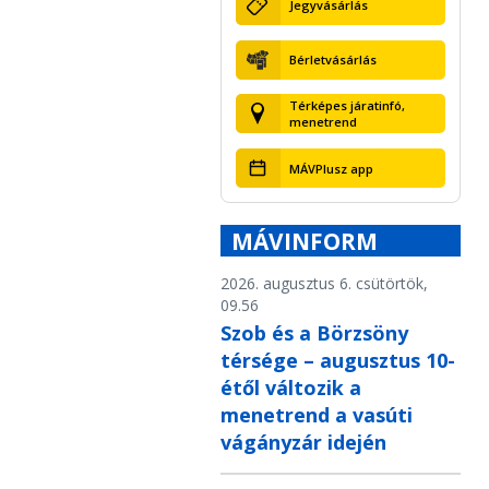
Jegyvásárlás
Bérletvásárlás
Térképes járatinfó,
menetrend
MÁVPlusz app
MÁVINFORM
2026. augusztus 6. csütörtök,
09.56
Szob és a Börzsöny
térsége – augusztus 10-
étől változik a
menetrend a vasúti
vágányzár idején