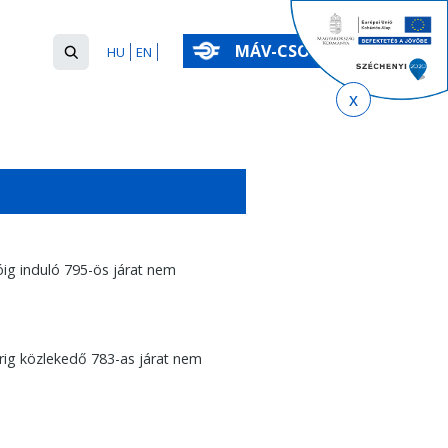
Keresés
MÁV-CSOPORT
HU
EN
űrlap
Keresés
ig induló 795-ös járat nem
rig közlekedő 783-as járat nem