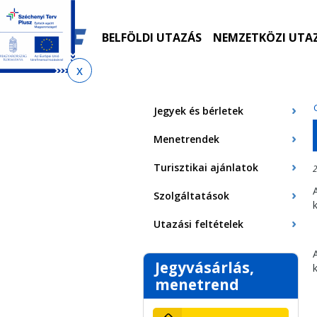
Ugrás
Ugrás
Ugrás
Ugrás
a
az
a
az
menetrendkeresőhöz
almenühöz
tartalomra
oldaltérképre
BELFÖLDI UTAZÁS
NEMZETKÖZI UTA
Jelenlegi
hely
Jegyek és bérletek
Menetrendek
Turisztikai ajánlatok
2
Szolgáltatások
Utazási feltételek
Jegyvásárlás,
menetrend