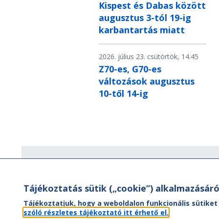
Kispest és Dabas között
augusztus 3-tól 19-ig
karbantartás miatt
2026. július 23. csütörtök, 14.45
Z70-es, G70-es
változások augusztus
10-től 14-ig
Hírlevél
Tájékoztatás sütik („cookie”) alkalmazásáró
Hírlevelünk segítségével értesülhet
aktuális híreinkről, utazási ajánlatainkr
Tájékoztatjuk, hogy a weboldalon funkcionális sütiket
valamint az Önt érintő
szóló részletes tájékoztató itt érhető el.