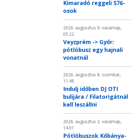
Kimaradó reggeli S76-
osok
2026. augusztus 9. vasárnap,
05.22
Veyzprém -> Győr:
pótlóbusz egy hajnali
vonatnál
2026. augusztus 8. szombat,
11.48
Indulj időben DJ OTI
bulijára / Filatorigátnál
kell leszállni
2026. augusztus 2. vasárnap,
14.01
Pótlóbuszok Kőbánya-