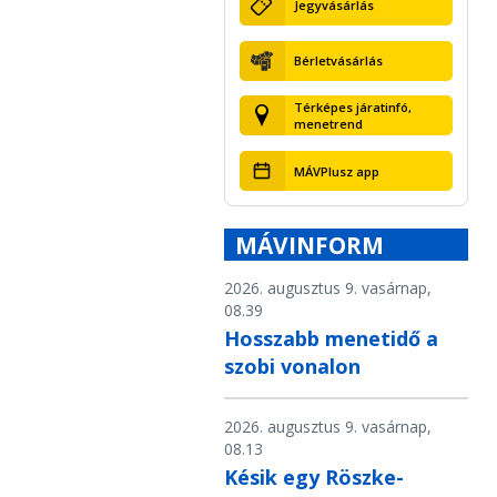
Jegyvásárlás
Bérletvásárlás
Térképes járatinfó,
menetrend
MÁVPlusz app
MÁVINFORM
2026. augusztus 9. vasárnap,
08.39
Hosszabb menetidő a
szobi vonalon
2026. augusztus 9. vasárnap,
08.13
Késik egy Röszke-