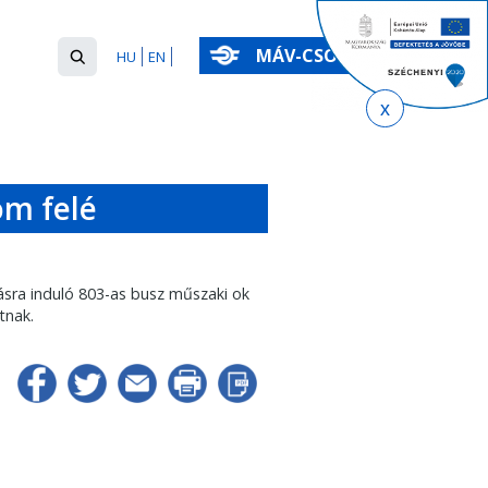
Keresés
MÁV-CSOPORT
HU
EN
űrlap
Keresés
om felé
sra induló 803-as busz műszaki ok
tnak.