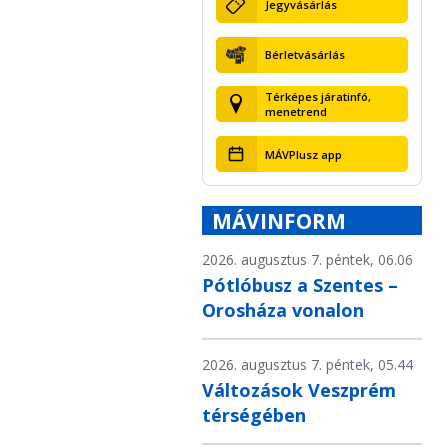
Jegyvásárlás
Bérletvásárlás
Térképes járatinfó,
menetrend
MÁVPlusz app
MÁVINFORM
2026. augusztus 7. péntek, 06.06
Pótlóbusz a Szentes –
Orosháza vonalon
2026. augusztus 7. péntek, 05.44
Változások Veszprém
térségében