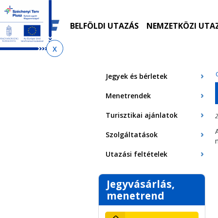
Ugrás
Ugrás
Ugrás
Ugrás
a
az
a
az
menetrendkeresőhöz
almenühöz
tartalomra
oldaltérképre
BELFÖLDI UTAZÁS
NEMZETKÖZI UTA
Jelenlegi
hely
Jegyek és bérletek
Menetrendek
Turisztikai ajánlatok
2
Szolgáltatások
Utazási feltételek
Jegyvásárlás,
menetrend