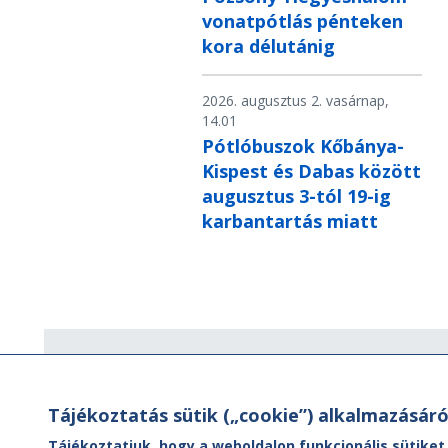
vonatpótlás pénteken
kora délutánig
2026. augusztus 2. vasárnap,
14.01
Pótlóbuszok Kőbánya-
Kispest és Dabas között
augusztus 3-tól 19-ig
karbantartás miatt
Hírlevél
Tájékoztatás sütik („cookie”) alkalmazásáró
Hírlevelünk segítségével értesülhet
aktuális híreinkről, utazási ajánlatainkr
Tájékoztatjuk, hogy a weboldalon funkcionális sütiket