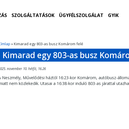
ZÁS
SZOLGÁLTATÁSOK
ÜGYFÉLSZOLGÁLAT
GYIK
Címlap
» Kimarad egy 803-as busz Komárom felé
Kimarad egy 803-as busz Komár
025. november 10. hétfő, 16.26
A Neszmély, Művelődési háztól 16:23-kor Komárom, autóbusz-állomá
miatt nem közlekedik. Utasai a 16:38-kor induló 803-as járattal utazha