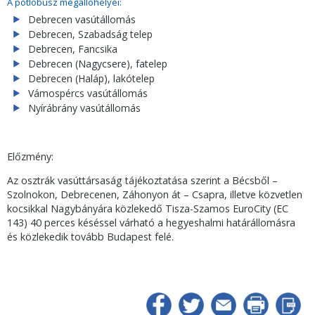
A pótlóbusz megállóhelyei:
Debrecen vasútállomás
Debrecen, Szabadság telep
Debrecen, Fancsika
Debrecen (Nagycsere), fatelep
Debrecen (Haláp), lakótelep
Vámospércs vasútállomás
Nyírábrány vasútállomás
Előzmény:
Az osztrák vasúttársaság tájékoztatása szerint a Bécsből –
Szolnokon, Debrecenen, Záhonyon át – Csapra, illetve közvetlen
kocsikkal Nagybányára közlekedő Tisza-Szamos EuroCity (EC
143) 40 perces késéssel várható a hegyeshalmi határállomásra
és közlekedik tovább Budapest felé.