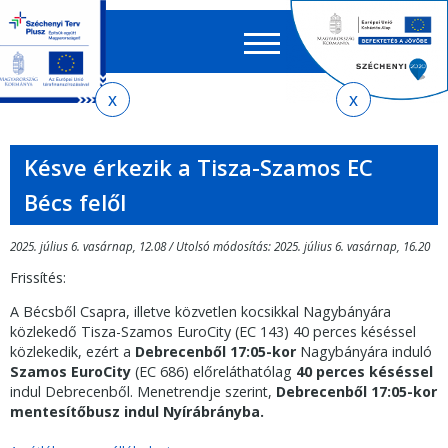
Keres
EN
HU
űrlap
Ker
Jelenlegi
Ugrás
Ugrás
Ugrás
Ugrás
a
az
a
az
hely
menetrendkeresőhöz
almenühöz
tartalomra
oldaltérképre
Késve érkezik a Tisza-Szamos EC
Bécs felől
2025. július 6. vasárnap, 12.08 / Utolsó módosítás: 2025. július 6. vasárnap, 16.20
Frissítés:
A Bécsből Csapra, illetve közvetlen kocsikkal Nagybányára
közlekedő Tisza-Szamos EuroCity (EC 143) 40 perces késéssel
közlekedik, ezért a
Debrecenből 17:05-kor
Nagybányára induló
Szamos EuroCity
(EC 686) előreláthatólag
40 perces késéssel
indul Debrecenből. Menetrendje szerint,
Debrecenből
17:05-kor
mentesítőbusz indul Nyírábrányba.