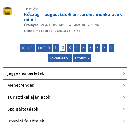
TERELÉS
VAS
|
Kőszeg – augusztus 6-án terelés munkálatok
miatt
Érvényes:
2026.08.05. 14:16
–
2026.08.07. 10:16
Utolsó módosítás:
2026.08.05. 14:21
…
« első
‹ előző
1
2
3
4
5
6
7
8
9
Oldalak
következő ›
utolsó »
Jegyek és bérletek
Menetrendek
Turisztikai ajánlatok
Szolgáltatások
Utazási feltételek