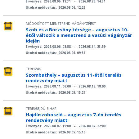
Érvényes:
2026.08.06. 11:31
–
2026.08.26. 14:31
Utolsó módosítás:
2026.08.06. 12:25
MÓDOSÍTOTT MENETREND
VÁGÁNYZÁR
PEST
|
Szob és a Börzsöny térsége – augusztus 10-
étől változik a menetrend a vasúti vágányzár
idején
Érvényes:
2026.08.06. 08:58
–
2026.08.14. 23:59
Utolsó módosítás:
2026.08.06. 09:56
TERELÉS
VAS
|
Szombathely – augusztus 11-étől terelés
rendezvény miatt
Érvényes:
2026.08.11. 06:00
–
2026.08.18. 18:00
Utolsó módosítás:
2026.08.05. 15:27
TERELÉS
HAJDÚ-BIHAR
|
Hajdúszoboszló – augusztus 7-én terelés
rendezvény miatt
Érvényes:
2026.08.07. 19:00
–
2026.08.07. 22:00
Utolsó módosítás:
2026.08.05. 15:16