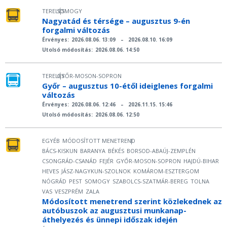
TERELÉS
SOMOGY
|
Nagyatád és térsége – augusztus 9-én
forgalmi változás
Érvényes:
2026.08.06. 13:09
–
2026.08.10. 16:09
Utolsó módosítás:
2026.08.06. 14:50
TERELÉS
GYŐR-MOSON-SOPRON
|
Győr – augusztus 10-étől ideiglenes forgalmi
változás
Érvényes:
2026.08.06. 12:46
–
2026.11.15. 15:46
Utolsó módosítás:
2026.08.06. 12:50
EGYÉB
MÓDOSÍTOTT MENETREND
|
BÁCS-KISKUN
BARANYA
BÉKÉS
BORSOD-ABAÚJ-ZEMPLÉN
CSONGRÁD-CSANÁD
FEJÉR
GYŐR-MOSON-SOPRON
HAJDÚ-BIHAR
HEVES
JÁSZ-NAGYKUN-SZOLNOK
KOMÁROM-ESZTERGOM
NÓGRÁD
PEST
SOMOGY
SZABOLCS-SZATMÁR-BEREG
TOLNA
VAS
VESZPRÉM
ZALA
Módosított menetrend szerint közlekednek az
autóbuszok az augusztusi munkanap-
áthelyezés és ünnepi időszak idején