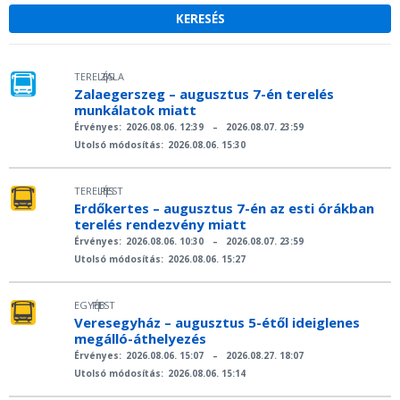
TERELÉS
ZALA
|
Zalaegerszeg – augusztus 7-én terelés
munkálatok miatt
Érvényes:
2026.08.06. 12:39
–
2026.08.07. 23:59
Utolsó módosítás:
2026.08.06. 15:30
TERELÉS
PEST
|
Erdőkertes – augusztus 7-én az esti órákban
terelés rendezvény miatt
Érvényes:
2026.08.06. 10:30
–
2026.08.07. 23:59
Utolsó módosítás:
2026.08.06. 15:27
EGYÉB
PEST
|
Veresegyház – augusztus 5-étől ideiglenes
megálló-áthelyezés
Érvényes:
2026.08.06. 15:07
–
2026.08.27. 18:07
Utolsó módosítás:
2026.08.06. 15:14