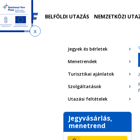
Ugrás
Ugrás
Ugrás
Ugrás
a
az
a
az
menetrendkeresőhöz
almenühöz
tartalomra
oldaltérképre
BELFÖLDI UTAZÁS
NEMZETKÖZI UTA
Jelenlegi
hely
Jegyek és bérletek
Menetrendek
Turisztikai ajánlatok
2
Szolgáltatások
Utazási feltételek
Jegyvásárlás,
menetrend