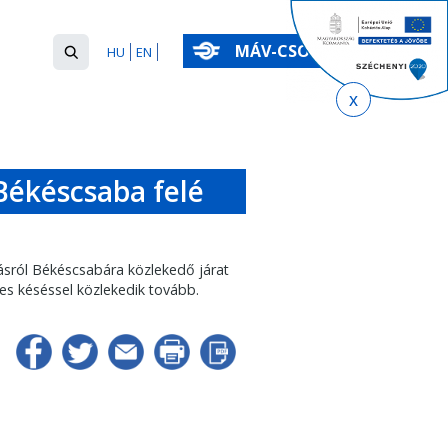
Keresés
MÁV-CSOPORT
HU
EN
űrlap
Keresés
Békéscsaba felé
ásról Békéscsabára közlekedő járat
es késéssel közlekedik tovább.