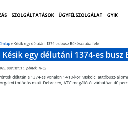
ZÁS
SZOLGÁLTATÁSOK
ÜGYFÉLSZOLGÁLAT
GYIK
Címlap
» Késik egy délutáni 1374-es busz Békéscsaba felé
Késik egy délutáni 1374-es busz 
025. augusztus 1. péntek, 16.02
Péntek délután a 1374-es vonalon 14:10-kor Miskolc, autóbusz-állom
forgalmi torlódás miatt Debrecen, ATC megállótól várhatóan 40 perc