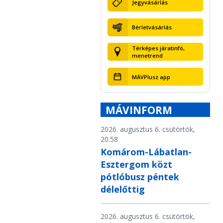
Jegyvásárlás
Bérletvásárlás
Térképes járatinfó,
menetrend
MÁVPlusz app
MÁVINFORM
2026. augusztus 6. csütörtök,
20.58
Komárom-Lábatlan-
Esztergom közt
pótlóbusz péntek
délelőttig
2026. augusztus 6. csütörtök,