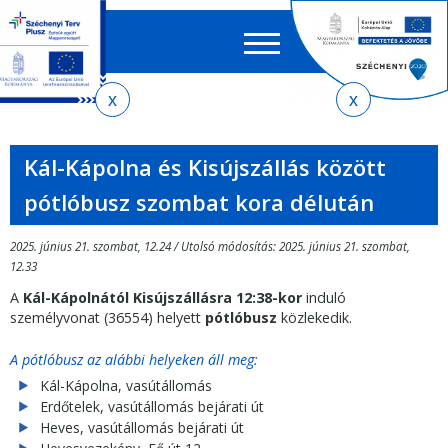
Keres
EN
HU
űrlap
Ker
Jelenlegi
Ugrás
Ugrás
Ugrás
Ugrás
a
az
a
az
hely
menetrendkeresőhöz
almenühöz
tartalomra
oldaltérképre
Kál-Kápolna és Kisújszállás között
pótlóbusz szombat kora délután
2025. június 21. szombat, 12.24 / Utolsó módosítás: 2025. június 21. szombat,
12.33
A
Kál-Kápolnától Kisújszállásra
12:38-kor
induló
személyvonat (36554) helyett
pótlóbusz
közlekedik.
A pótlóbusz az alábbi helyeken áll meg:
Kál-Kápolna, vasútállomás
Erdőtelek, vasútállomás bejárati út
Heves, vasútállomás bejárati út