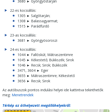
3680 ► Gyöngyöstarján
22-es kocsiállás:
1305 ► Salgótarján;
1308 ► Balassagyarmat;
1515 ► Parádfürdő
23-as kocsiállás:
3681 ► Gyöngyösoroszi
24-es kocsiállás:
1044 ► Fallóskút; Mátraszentimre
1045 ► Kékestető; Bükkszék; Sirok
1046 ► Recsk; Sirok; Bükkszék
3471, 3604 ► Eger
3655 ► Mátraszentimre; Kékestető
3656 ► Recsk; Sirok
Az autóbuszok pontos indulási helyei ide kattintva tekinthetők
meg:
Menetrendek
Térkép az áthelyezett megállóhelyekről: