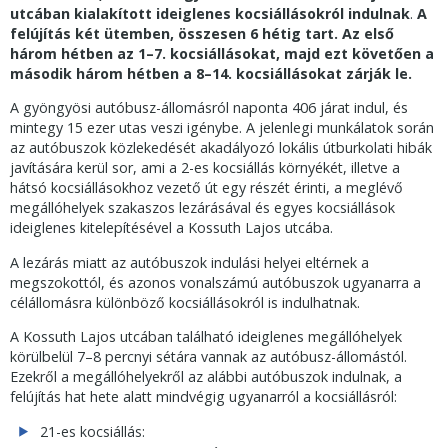
utcában kialakított ideiglenes kocsiállásokról indulnak
.
A
felújítás két ütemben, összesen 6 hétig tart. Az első
három hétben az 1–7. kocsiállásokat, majd ezt követően a
második három hétben a 8–14. kocsiállásokat zárják le.
A gyöngyösi autóbusz-állomásról naponta 406 járat indul, és
mintegy 15 ezer utas veszi igénybe. A jelenlegi munkálatok során
az autóbuszok közlekedését akadályozó lokális útburkolati hibák
javítására kerül sor, ami a 2-es kocsiállás környékét, illetve a
hátsó kocsiállásokhoz vezető út egy részét érinti, a meglévő
megállóhelyek szakaszos lezárásával és egyes kocsiállások
ideiglenes kitelepítésével a Kossuth Lajos utcába.
A lezárás miatt az autóbuszok indulási helyei eltérnek a
megszokottól, és azonos vonalszámú autóbuszok ugyanarra a
célállomásra különböző kocsiállásokról is indulhatnak.
A Kossuth Lajos utcában található ideiglenes megállóhelyek
körülbelül 7–8 percnyi sétára vannak az autóbusz-állomástól.
Ezekről a megállóhelyekről az alábbi autóbuszok indulnak, a
felújítás hat hete alatt mindvégig ugyanarról a kocsiállásról:
21-es kocsiállás: