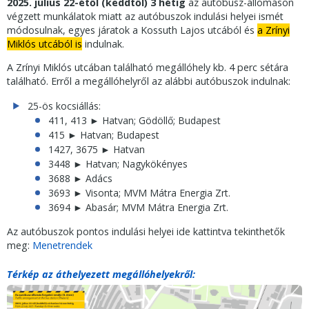
2025. július 22-étől (keddtől)
3 hétig
az autóbusz-állomáson
végzett munkálatok miatt az autóbuszok indulási helyei ismét
módosulnak, egyes járatok a Kossuth Lajos utcából és
a Zrínyi
Miklós utcából is
indulnak.
A Zrínyi Miklós utcában található megállóhely kb. 4 perc sétára
található. Erről a megállóhelyről az alábbi autóbuszok indulnak:
25-ös kocsiállás:
411, 413 ► Hatvan; Gödöllő; Budapest
415 ► Hatvan; Budapest
1427, 3675 ► Hatvan
3448 ► Hatvan; Nagykökényes
3688 ► Adács
3693 ► Visonta; MVM Mátra Energia Zrt.
3694 ► Abasár; MVM Mátra Energia Zrt.
Az autóbuszok pontos indulási helyei ide kattintva tekinthetők
meg:
Menetrendek
Térkép az áthelyezett megállóhelyekről: