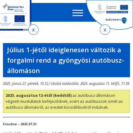
Keres
EN
HU
űrlap
Ker
Jelenlegi
Ugrás
Ugrás
Ugrás
Ugrás
a
az
a
az
hely
menetrendkeresőhöz
almenühöz
tartalomra
oldaltérképre
Július 1-jétől ideiglenesen változik a
forgalmi rend a gyöngyösi autóbusz-
állomáson
2025. június 27. péntek, 15.12 / Utolsó módosítás: 2025. augusztus 11. hétfő, 11.59
2025. augusztus 12-étől (keddtől)
az autóbusz-állomáson
végzett munkálatok befejeződnek, ezért az autóbuszok ismét az
autóbusz-állomásról, az eredeti kocsiállásokról indulnak.
Frissítve – 2025.07.21.