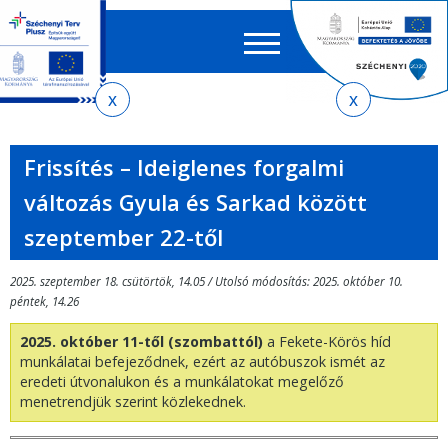
Keres
EN
HU
űrlap
Ker
Jelenlegi
Ugrás
Ugrás
Ugrás
Ugrás
a
az
a
az
hely
menetrendkeresőhöz
almenühöz
tartalomra
oldaltérképre
Frissítés – Ideiglenes forgalmi
változás Gyula és Sarkad között
szeptember 22-től
2025. szeptember 18. csütörtök, 14.05 / Utolsó módosítás: 2025. október 10.
péntek, 14.26
2025. október 11-től (szombattól)
a Fekete-Körös híd
munkálatai befejeződnek, ezért az autóbuszok ismét az
eredeti útvonalukon és a munkálatokat megelőző
menetrendjük szerint közlekednek.