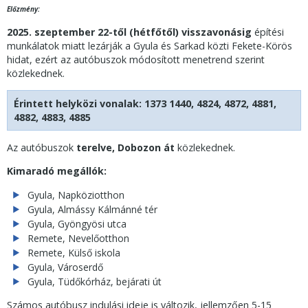
Előzmény:
2025. szeptember 22-től (hétfőtől) visszavonásig
építési
munkálatok miatt lezárják a Gyula és Sarkad közti Fekete-Körös
hidat, ezért az autóbuszok módosított menetrend szerint
közlekednek.
Érintett helyközi vonalak: 1373 1440, 4824, 4872, 4881,
4882, 4883, 4885
Az autóbuszok
terelve, Dobozon át
közlekednek.
Kimaradó megállók:
Gyula, Napköziotthon
Gyula, Almássy Kálmánné tér
Gyula, Gyöngyösi utca
Remete, Nevelőotthon
Remete, Külső iskola
Gyula, Városerdő
Gyula, Tüdőkórház, bejárati út
Számos autóbusz indulási ideje is változik, jellemzően 5-15