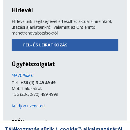
Hírlevél
Hírlevelünk segítségével értesülhet aktuális híreinkről,
utazási ajánlatainkról, valamint az Önt érintő
menetrendváltozásokról.
FEL- ÉS LEIRATKOZÁS
Ügyfélszolgálat
MÁVDIREKT:
Tel.:
+36 (1) 3 49 49 49
Mobilhálózatról:
+36 (20/30/70) 499 4999
Küldjön üzenetet!
MÁV-csoport
Tájékoztatás sütik („cookie”) alkalmazásáról