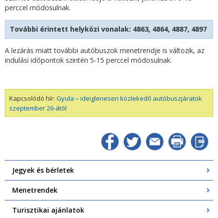
perccel módosulnak.
További érintett helyközi vonalak: 4863, 4864, 4887, 4897
A lezárás miatt további autóbuszok menetrendje is változik, az
indulási időpontok szintén 5-15 perccel módosulnak.
Kapcsolódó hír:
Gyula – ideiglenesen közlekedő autóbuszjáratok
szeptember 26-ától
Jegyek és bérletek
Menetrendek
Turisztikai ajánlatok