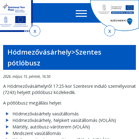
Keres
EN
HU
űrlap
Ker
Jelenlegi
Ugrás
Ugrás
Ugrás
Ugrás
a
az
a
az
hely
menetrendkeresőhöz
almenühöz
tartalomra
oldaltérképre
Hódmezővásárhely>Szentes
pótlóbusz
2026. május 15. péntek, 16.50
A Hódmezővásárhelyről 17:25-kor Szentesre induló személyvonat
(7243) helyett pótlóbusz közlekedik.
A pótlóbusz megállási helyei:
Hódmezővásárhely vasútállomás
Hódmezővásárhely, Népkert vasútállomás (VOLÁN)
Mártély, autóbusz-váróterem (VOLÁN)
Mindszent vasútállomás