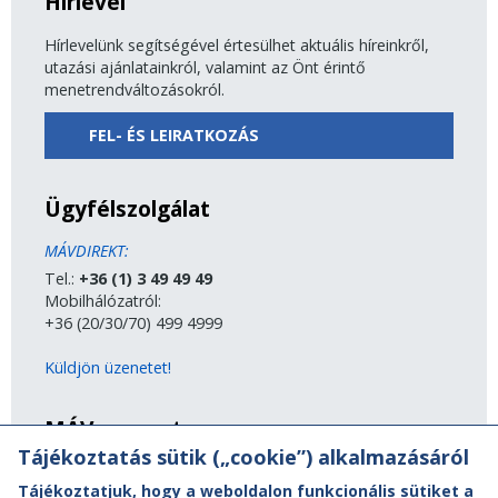
Hírlevél
Hírlevelünk segítségével értesülhet aktuális híreinkről,
utazási ajánlatainkról, valamint az Önt érintő
menetrendváltozásokról.
FEL- ÉS LEIRATKOZÁS
Ügyfélszolgálat
MÁVDIREKT:
Tel.:
+36 (1) 3 49 49 49
Mobilhálózatról:
+36 (20/30/70) 499 4999
Küldjön üzenetet!
MÁV-csoport
Tájékoztatás sütik („cookie”) alkalmazásáról
A MÁV-csoport tagjai
Tájékoztatjuk, hogy a weboldalon funkcionális sütiket a
Jogi útmutatás