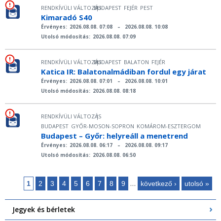
RENDKÍVÜLI VÁLTOZÁS
BUDAPEST
FEJÉR
PEST
|
Kimaradó S40
Érvényes:
2026.08.08. 07:08
–
2026.08.08. 10:08
Utolsó módosítás:
2026.08.08. 07:09
RENDKÍVÜLI VÁLTOZÁS
BUDAPEST
BALATON
FEJÉR
|
Katica IR: Balatonalmádiban fordul egy járat
Érvényes:
2026.08.08. 07:01
–
2026.08.08. 10:01
Utolsó módosítás:
2026.08.08. 08:18
RENDKÍVÜLI VÁLTOZÁS
|
BUDAPEST
GYŐR-MOSON-SOPRON
KOMÁROM-ESZTERGOM
Budapest – Győr: helyreáll a menetrend
Érvényes:
2026.08.08. 06:17
–
2026.08.08. 09:17
Utolsó módosítás:
2026.08.08. 06:50
…
1
2
3
4
5
6
7
8
9
következő ›
utolsó »
Oldalak
Jegyek és bérletek