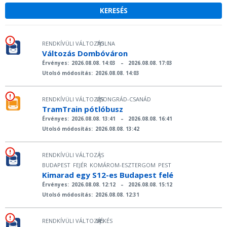
RENDKÍVÜLI VÁLTOZÁS
TOLNA
|
Változás Dombóváron
Érvényes:
2026.08.08. 14:03
–
2026.08.08. 17:03
Utolsó módosítás:
2026.08.08. 14:03
RENDKÍVÜLI VÁLTOZÁS
CSONGRÁD-CSANÁD
|
TramTrain pótlóbusz
Érvényes:
2026.08.08. 13:41
–
2026.08.08. 16:41
Utolsó módosítás:
2026.08.08. 13:42
RENDKÍVÜLI VÁLTOZÁS
|
BUDAPEST
FEJÉR
KOMÁROM-ESZTERGOM
PEST
Kimarad egy S12-es Budapest felé
Érvényes:
2026.08.08. 12:12
–
2026.08.08. 15:12
Utolsó módosítás:
2026.08.08. 12:31
RENDKÍVÜLI VÁLTOZÁS
BÉKÉS
|