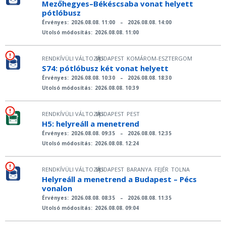
Mezőhegyes–Békéscsaba vonat helyett
pótlóbusz
Érvényes:
2026.08.08. 11:00
–
2026.08.08. 14:00
Utolsó módosítás:
2026.08.08. 11:00
RENDKÍVÜLI VÁLTOZÁS
BUDAPEST
KOMÁROM-ESZTERGOM
|
S74: pótlóbusz két vonat helyett
Érvényes:
2026.08.08. 10:30
–
2026.08.08. 18:30
Utolsó módosítás:
2026.08.08. 10:39
RENDKÍVÜLI VÁLTOZÁS
BUDAPEST
PEST
|
H5: helyreáll a menetrend
Érvényes:
2026.08.08. 09:35
–
2026.08.08. 12:35
Utolsó módosítás:
2026.08.08. 12:24
RENDKÍVÜLI VÁLTOZÁS
BUDAPEST
BARANYA
FEJÉR
TOLNA
|
Helyreáll a menetrend a Budapest – Pécs
vonalon
Érvényes:
2026.08.08. 08:35
–
2026.08.08. 11:35
Utolsó módosítás:
2026.08.08. 09:04