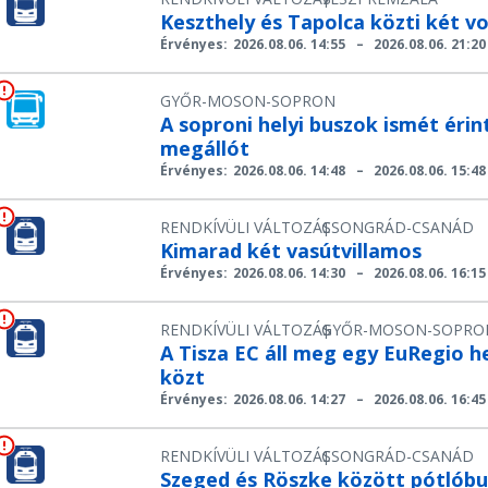
Keszthely és Tapolca közti két v
Érvényes:
2026.08.06. 14:55
–
2026.08.06. 21:20
GYŐR-MOSON-SOPRON
A soproni helyi buszok ismét érin
megállót
Érvényes:
2026.08.06. 14:48
–
2026.08.06. 15:48
RENDKÍVÜLI VÁLTOZÁS
CSONGRÁD-CSANÁD
|
Kimarad két vasútvillamos
Érvényes:
2026.08.06. 14:30
–
2026.08.06. 16:15
RENDKÍVÜLI VÁLTOZÁS
GYŐR-MOSON-SOPRO
|
A Tisza EC áll meg egy EuRegio 
közt
Érvényes:
2026.08.06. 14:27
–
2026.08.06. 16:45
RENDKÍVÜLI VÁLTOZÁS
CSONGRÁD-CSANÁD
|
Szeged és Röszke között pótlóbu