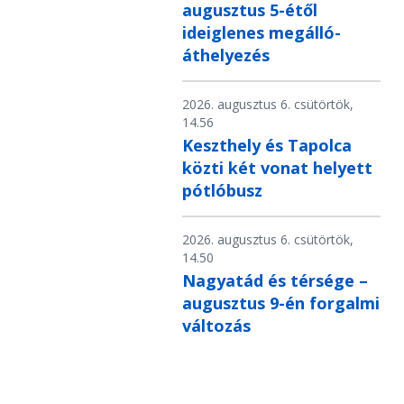
augusztus 5-étől
ideiglenes megálló-
áthelyezés
2026. augusztus 6. csütörtök,
14.56
Keszthely és Tapolca
közti két vonat helyett
pótlóbusz
2026. augusztus 6. csütörtök,
14.50
Nagyatád és térsége –
augusztus 9-én forgalmi
változás