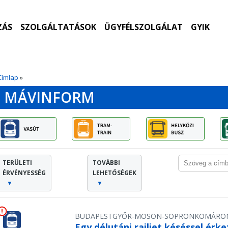
ZÁS
SZOLGÁLTATÁSOK
ÜGYFÉLSZOLGÁLAT
GYIK
Címlap
»
MÁVINFORM
TERÜLETI
TOVÁBBI
ÉRVÉNYESSÉG
LEHETŐSÉGEK
▼
▼
BUDAPEST
GYŐR-MOSON-SOPRON
KOMÁRO
Egy délutáni railjet késéssel érke