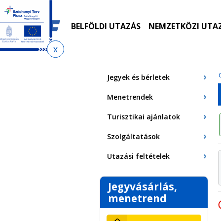
Ugrás
Ugrás
Ugrás
Ugrás
a
az
a
az
menetrendkeresőhöz
almenühöz
tartalomra
oldaltérképre
BELFÖLDI UTAZÁS
NEMZETKÖZI UTA
Jelenlegi
hely
Jegyek és bérletek
Menetrendek
Turisztikai ajánlatok
Szolgáltatások
Utazási feltételek
Jegyvásárlás,
menetrend