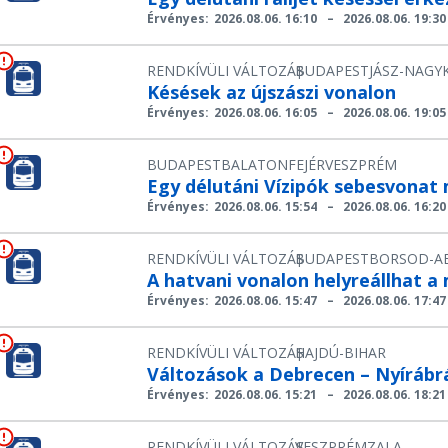
Érvényes:
2026.08.06. 16:10
–
2026.08.06. 19:30
RENDKÍVÜLI VÁLTOZÁS
BUDAPEST
JÁSZ-NAGY
|
Késések az újszászi vonalon
Érvényes:
2026.08.06. 16:05
–
2026.08.06. 19:05
BUDAPEST
BALATON
FEJÉR
VESZPRÉM
Egy délutáni Vízipók sebesvonat
Érvényes:
2026.08.06. 15:54
–
2026.08.06. 16:20
RENDKÍVÜLI VÁLTOZÁS
BUDAPEST
BORSOD-A
|
A hatvani vonalon helyreállhat 
Érvényes:
2026.08.06. 15:47
–
2026.08.06. 17:47
RENDKÍVÜLI VÁLTOZÁS
HAJDÚ-BIHAR
|
Változások a Debrecen – Nyírábr
Érvényes:
2026.08.06. 15:21
–
2026.08.06. 18:21
RENDKÍVÜLI VÁLTOZÁS
VESZPRÉM
ZALA
|