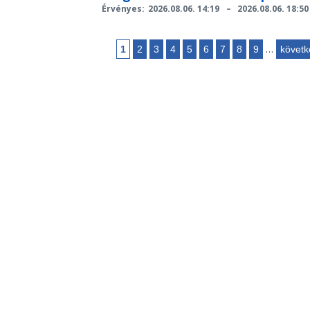
Érvényes:
2026.08.06. 14:19
–
2026.08.06. 18:50
…
1
2
3
4
5
6
7
8
9
követk
Oldalak