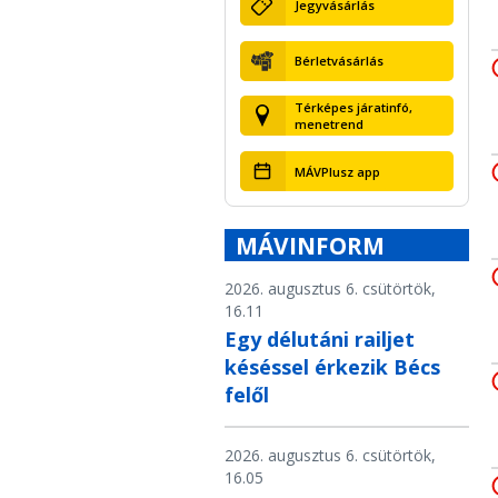
Jegyvásárlás
Bérletvásárlás
Térképes járatinfó,
menetrend
MÁVPlusz app
MÁVINFORM
2026. augusztus 6. csütörtök,
16.11
Egy délutáni railjet
késéssel érkezik Bécs
felől
2026. augusztus 6. csütörtök,
16.05