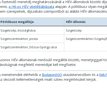
A fizetendő menetdíj meghatározásánál a HÉV-állomások közötti díjs
venni,
a H6-os HÉV viteldíjtáblázata
alapján. A pótlóbusz olyan megá
nem szerepelnek, díjszabási szempontból az alábbi HÉV-állomásokna
Pótlóbusz megállója
HÉV-állomás
Szigetcsép, községháza
Szigetcsép
Szigetszentmárton, posta
Szigetszentmárton-Szigetújf
Szigetszentmárton, Dózsa György utca
Azonos HÉV-állomásnak minősülő megállók közötti, menetjeggyel tö
távolságnak megfelelő menetdíjat kell megfizetni.
A menetrendek elérhetők a
BudapestGO
utazástervezőben és a
bkk.
Az okozott kellemetlenségek miatt szíves megértésüket kérjük.