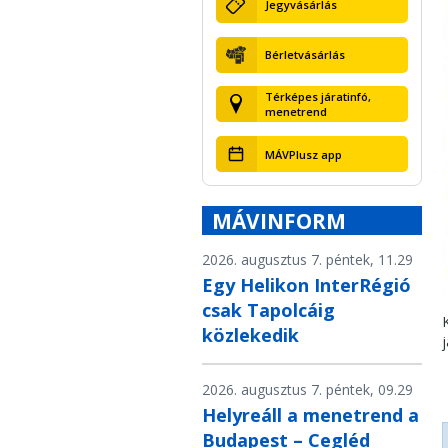
Jegyvásárlás
Bérletvásárlás
Térképes járatinfó,
menetrend
MÁVPlusz app
MÁVINFORM
2026. augusztus 7. péntek, 11.29
Egy Helikon InterRégió
csak Tapolcáig
közlekedik
2026. augusztus 7. péntek, 09.29
Helyreáll a menetrend a
Budapest – Cegléd