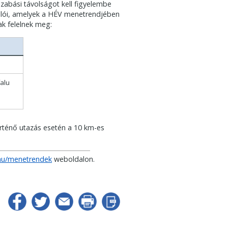
zabási távolságot kell figyelembe
llói, amelyek a HÉV menetrendjében
k felelnek meg:
alu
rténő utazás esetén a 10 km-es
hu/menetrendek
weboldalon.