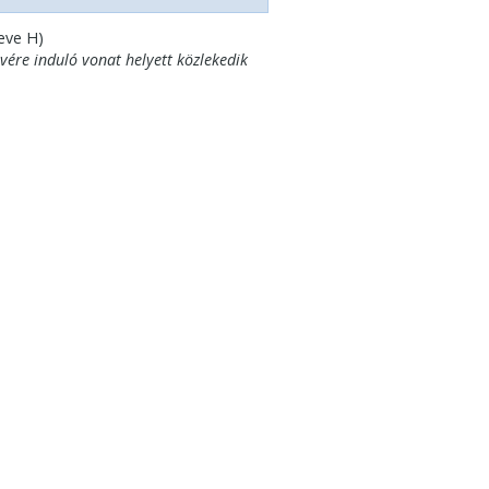
eve H)
evére induló vonat helyett közlekedik