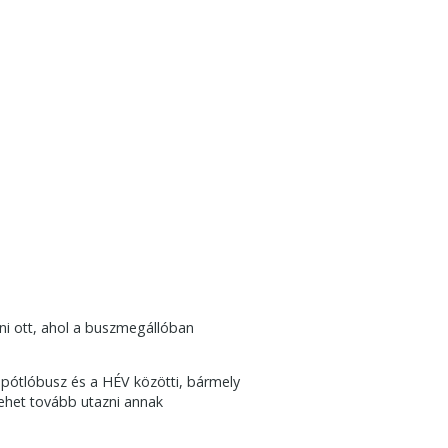
lni ott, ahol a buszmegállóban
 pótlóbusz és a HÉV közötti, bármely
 lehet tovább utazni annak