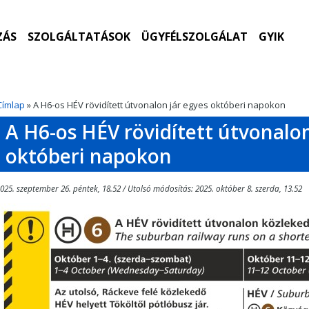
ZÁS
SZOLGÁLTATÁSOK
ÜGYFÉLSZOLGÁLAT
GYIK
Címlap
» A H6-os HÉV rövidített útvonalon jár egyes októberi napokon
A H6-os HÉV rövidített útvonalon
októberi napokon
025. szeptember 26. péntek, 18.52 / Utolsó módosítás: 2025. október 8. szerda, 13.52