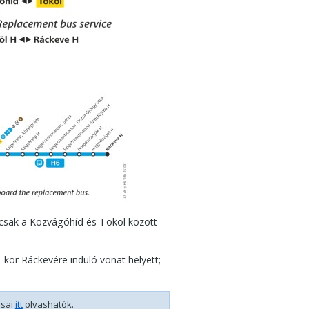
csak a Közvágóhíd és Tököl között
1-kor Ráckevére induló vonat helyett;
ásai
itt
olvashatók.