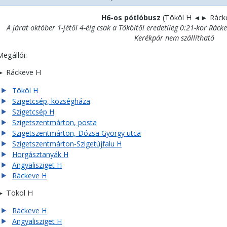
H6-os pótlóbusz
(
Tököl H ◄►
Ráck
A járat október 1-jétől 4-éig csak a Tököltől eredetileg 0:21-kor Ráck
Kerékpár nem szállítható
Megállói:
► Ráckeve H
Tököl H
Szigetcsép, községháza
Szigetcsép H
Szigetszentmárton, posta
Szigetszentmárton, Dózsa György utca
Szigetszentmárton-Szigetújfalu H
Horgásztanyák H
Angyalisziget H
Ráckeve H
► Tököl H
Ráckeve H
Angyalisziget H