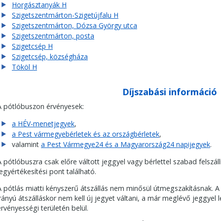
Horgásztanyák H
Szigetszentmárton-Szigetújfalu H
Szigetszentmárton, Dózsa György utca
Szigetszentmárton, posta
Szigetcsép H
Szigetcsép, községháza
Tököl H
Díjszabási információ
A pótlóbuszon érvényesek:
a HÉV-menetjegyek
,
a Pest vármegyebérletek és az országbérletek
,
valamint
a Pest Vármegye24 és a Magyarország24 napijegyek
.
A pótlóbuszra csak előre váltott jeggyel vagy bérlettel szabad felszál
jegyértékesítési pont található.
A pótlás miatti kényszerű átszállás nem minősül útmegszakításnak. A
irányú átszálláskor nem kell új jegyet váltani, a már meglévő jeggyel
érvényességi területén belül.