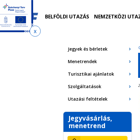
Ugrás
Ugrás
Ugrás
Ugrás
a
az
a
az
menetrendkeresőhöz
almenühöz
tartalomra
oldaltérképre
BELFÖLDI UTAZÁS
NEMZETKÖZI UTA
Jelenlegi
hely
Jegyek és bérletek
Menetrendek
Turisztikai ajánlatok
2
Szolgáltatások
Utazási feltételek
Jegyvásárlás,
menetrend