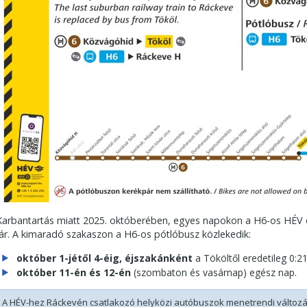
Karbantartás miatt 2025. októberében, egyes napokon a H6-os HÉV 
jár. A kimaradó szakaszon a H6-os pótlóbusz közlekedik:
október 1-jétől 4-éig, éjszakánként
a Tököltől eredetileg 0:2
október 11-én és 12-én
(szombaton és vasárnap) egész nap.
A HÉV-hez Ráckevén csatlakozó helyközi autóbuszok menetrendi változ