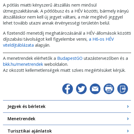
A pótlás miatti kényszerű átszállás nem minősül
útmegszakításnak. A pótlóbusz és a HÉV közötti, bármely irányú
átszálláskor nem kell új jegyet váltani, a már meglévő jeggyel
lehet tovább utazni annak érvényességi területén belül.
A fizetendő menetdíj meghatározásánál a HÉV-állomások közötti
díjszabási távolságot kell figyelembe venni,
a H6-os HÉV
viteldíjtáblázata
alapján.
A menetrendek elérhetők a
BudapestGO
utazástervezőben és a
bkk.hu/menetrendek
weboldalon.
Az okozott kellemetlenségek miatt szíves megértésüket kérjük.
Jegyek és bérletek
Menetrendek
Turisztikai ajánlatok