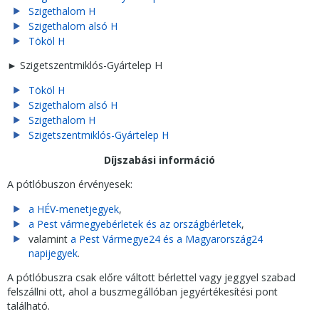
Szigethalom H
Szigethalom alsó H
Tököl H
► Szigetszentmiklós-Gyártelep H
Tököl H
Szigethalom alsó H
Szigethalom H
Szigetszentmiklós-Gyártelep H
Díjszabási információ
A pótlóbuszon érvényesek:
a HÉV-menetjegyek
,
a Pest vármegyebérletek és az országbérletek
,
valamint
a Pest Vármegye24 és a Magyarország24
napijegyek
.
A pótlóbuszra csak előre váltott bérlettel vagy jeggyel szabad
felszállni ott, ahol a buszmegállóban jegyértékesítési pont
található.