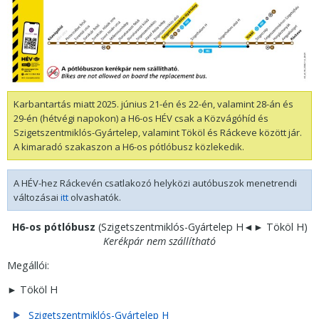
Karbantartás miatt 2025. június 21-én és 22-én, valamint 28-án és
29-én (hétvégi napokon) a H6-os HÉV csak a Közvágóhíd és
Szigetszentmiklós-Gyártelep, valamint Tököl és Ráckeve között jár.
A kimaradó szakaszon a H6-os pótlóbusz közlekedik.
A HÉV-hez Ráckevén csatlakozó helyközi autóbuszok menetrendi
változásai
itt
olvashatók.
H6-os pótlóbusz
(Szigetszentmiklós-Gyártelep H◄► Tököl H)
Kerékpár nem szállítható
Megállói:
► Tököl H
Szigetszentmiklós-Gyártelep H