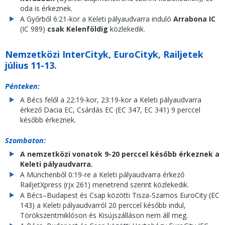
oda is érkeznek.
A Győrből 6:21-kor a Keleti pályaudvarra induló
Arrabona IC
(IC 989)
csak Kelenföldig
közlekedik.
Nemzetközi InterCityk, EuroCityk, Railjetek
július 11-13.
Pénteken:
A Bécs felől a 22:19-kor, 23:19-kor a Keleti pályaudvarra
érkező Dacia EC, Csárdás EC (EC 347, EC 341) 9 perccel
később érkeznek.
Szombaton:
A nemzetközi vonatok 9-20 perccel később érkeznek a
Keleti pályaudvarra.
A Münchenből 0:19-re a Keleti pályaudvarra érkező
RailjetXpress (rjx 261) menetrend szerint közlekedik.
A Bécs–Budapest és Csap közötti Tisza-Szamos EuroCity (EC
143) a Keleti pályaudvarról 20 perccel később indul,
Törökszentmiklóson és Kisújszálláson nem áll meg.