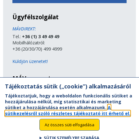
Ügyfélszolgálat
MÁVDIREKT:
Tel.:
+36 (1) 3 49 49 49
Mobilhálózatról:
+36 (20/30/70) 499 4999
Küldjön üzenetet!
MÁV-csoport
Tájékoztatás sütik („cookie”) alkalmazásáról
A MÁV-csoport tagjai
Tájékoztatjuk, hogy a weboldalon funkcionális sütiket a
Jogi útmutatás
hozzájárulása nélkül, míg statisztikai és marketing
Adatvédelem
sütiket a hozzájárulása esetén alkalmazunk.
A
Kapcsolat
sütikezelésről szóló részletes tájékoztató itt érhető el.
Vasút a nagyvilágban
Oldaltérkép
Az összes süti elfogadása
Akadálymentesítési nyilatkozat
SÜTIK SZEMÉLYRE SZABÁSA