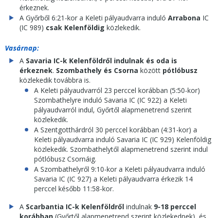
érkeznek.
A Győrből 6:21-kor a Keleti pályaudvarra induló
Arrabona
IC
(IC 989)
csak Kelenföldig
közlekedik.
Vasárnap:
A
Savaria IC-k
Kelenföldről indulnak és oda is
érkeznek
.
Szombathely és Csorna
között
pótlóbusz
közlekedik továbbra is.
A Keleti pályaudvarról 23 perccel korábban (5:50-kor)
Szombathelyre induló Savaria IC (IC 922) a Keleti
pályaudvarról indul, Győrtől alapmenetrend szerint
közlekedik.
A Szentgotthárdról 30 perccel korábban (4:31-kor) a
Keleti pályaudvarra induló Savaria IC (IC 929) Kelenföldig
közlekedik. Szombathelytől alapmenetrend szerint indul
pótlóbusz Csornáig.
A Szombathelyről 9:10-kor a Keleti pályaudvarra induló
Savaria IC (IC 927) a Keleti pályaudvarra érkezik 14
perccel később 11:58-kor.
A
Scarbantia IC-k
Kelenföldről
indulnak
9-18 perccel
korábban
(Győrtől alapmenetrend szerint közlekednek), és