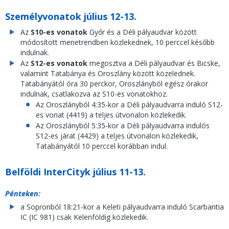
Személyvonatok július 12-13.
Az
S10-es vonatok
Győr és a Déli pályaudvar között
módosított menetrendben közlekednek, 10 perccel később
indulnak.
Az
S12-es vonatok
megosztva a Déli pályaudvar és Bicske,
valamint Tatabánya és Oroszlány között közelednek.
Tatabányától óra 30 perckor, Oroszlányból egész órakor
indulnak, csatlakozva az S10-es vonatokhoz.
Az Oroszlányból 4:35-kor a Déli pályaudvarra induló S12-
es vonat (4419) a teljes útvonalon közlekedik.
Az Oroszlányból 5:35-kor a Déli pályaudvarra indulós
S12-es járat (4429) a teljes útvonalon közlekedik,
Tatabányától 10 perccel korábban indul.
Belföldi InterCityk július 11-13.
Pénteken:
a Sopronból 18:21-kor a Keleti pályaudvarra induló Scarbantia
IC (IC 981) csak Kelenföldig közlekedik.