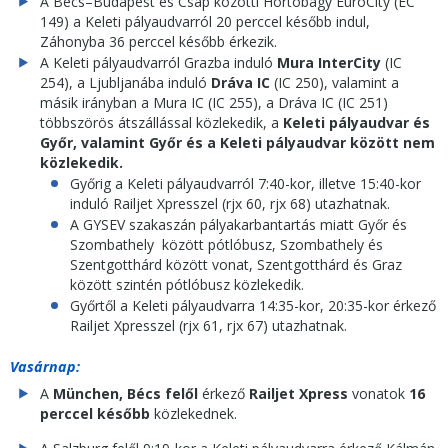
A Bécs–Budapest és Csap közötti Hortobágy EuroCity (EC
149) a Keleti pályaudvarról 20 perccel később indul,
Záhonyba 36 perccel később érkezik.
A Keleti pályaudvarról Grazba induló
Mura InterCity
(IC
254), a Ljubljanába induló
Dráva IC
(IC 250), valamint a
másik irányban a Mura IC (IC 255), a Dráva IC (IC 251)
többszörös átszállással közlekedik, a
Keleti pályaudvar és
Győr, valamint Győr és a Keleti pályaudvar között nem
közlekedik.
Győrig a Keleti pályaudvarról 7:40-kor, illetve 15:40-kor
induló Railjet Xpresszel (rjx 60, rjx 68) utazhatnak.
A GYSEV szakaszán pályakarbantartás miatt Győr és
Szombathely között pótlóbusz, Szombathely és
Szentgotthárd között vonat, Szentgotthárd és Graz
között szintén pótlóbusz közlekedik.
Győrtől a Keleti pályaudvarra 14:35-kor, 20:35-kor érkező
Railjet Xpresszel (rjx 61, rjx 67) utazhatnak.
Vasárnap:
A
München, Bécs felől
érkező
Railjet Xpress
vonatok
16
perccel
később
közlekednek.