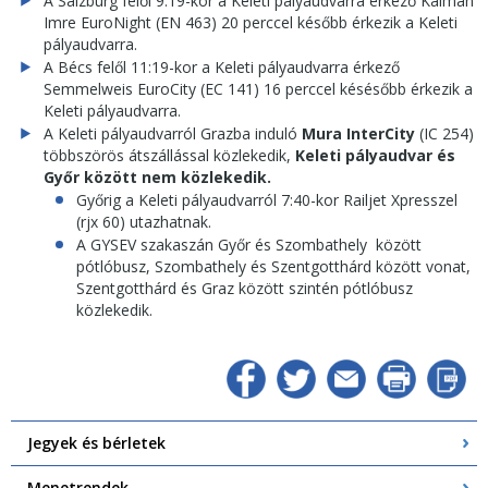
A Salzburg felől 9:19-kor a Keleti pályaudvarra érkező Kálmán
Imre EuroNight (EN 463) 20 perccel később érkezik a Keleti
pályaudvarra.
A Bécs felől 11:19-kor a Keleti pályaudvarra érkező
Semmelweis EuroCity (EC 141) 16 perccel késésőbb érkezik a
Keleti pályaudvarra.
A Keleti pályaudvarról Grazba induló
Mura InterCity
(IC 254)
többszörös átszállással közlekedik,
Keleti pályaudvar és
Győr között nem közlekedik.
Győrig a Keleti pályaudvarról 7:40-kor Railjet Xpresszel
(rjx 60) utazhatnak.
A GYSEV szakaszán Győr és Szombathely között
pótlóbusz, Szombathely és Szentgotthárd között vonat,
Szentgotthárd és Graz között szintén pótlóbusz
közlekedik.
Jegyek és bérletek
Menetrendek