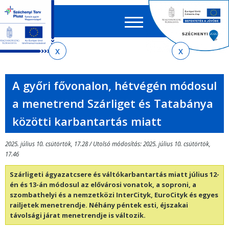
Keres
EN
HU
űrlap
Ker
Jelenlegi
Ugrás
Ugrás
Ugrás
Ugrás
a
az
a
az
hely
menetrendkeresőhöz
almenühöz
tartalomra
oldaltérképre
A győri fővonalon, hétvégén módosul
a menetrend Szárliget és Tatabánya
közötti karbantartás miatt
2025. július 10. csütörtök, 17.28 / Utolsó módosítás: 2025. július 10. csütörtök,
17.46
Szárligeti ágyazatcsere és váltókarbantartás miatt július 12-
én és 13-án módosul az elővárosi vonatok, a soproni, a
szombathelyi és a nemzetközi InterCityk, EuroCityk és egyes
railjetek menetrendje. Néhány péntek esti, éjszakai
távolsági járat menetrendje is változik.