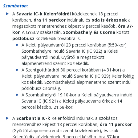
Szombaton:
A
Savaria IC-k Kelenföldről
közlekednek 18 perccel
korábban,
óra 11 perckor
indulnak, és
oda is érkeznek
a
megszokott menetrendhez képest 9 perccel később
, óra 37-
kor
. A GYSEV szakaszán,
Szombathely és Csorna
között
pótlóbusz
közlekedik továbbra is.
A Keleti pályaudvarról 23 perccel korábban (5:50-kor)
Szombathelyre induló Savaria IC (IC 922) a Keleti
pályaudvarról indul, Győrtől a megszokott
alapmenetrend szerint közlekedik.
A Szentgotthárdról 30 perccel korábban (4:31-kor) a
Keleti pályaudvarra induló Savaria IC (IC 929) Kelenföldig
közlekedik. Szombathelytől alapmenetrend szerint indul
pótlóbusz Csornáig.
A Szombathelyről 19:10-kor a Keleti pályaudvarra induló
Savaria IC (IC 921) a Keleti pályaudvarra érkezik 14
perccel később, 21:58-kor.
A
Scarbantia IC-k
Kelenföldről indulnak, a szokásos
menetrendhez képest 18 perccel korábban,
óra 11 perckor
(Győrtől alapmenetrend szerint közlekednek), és csak
Kelenföldig közlekednek, 9 perccel később, óra 37-kor