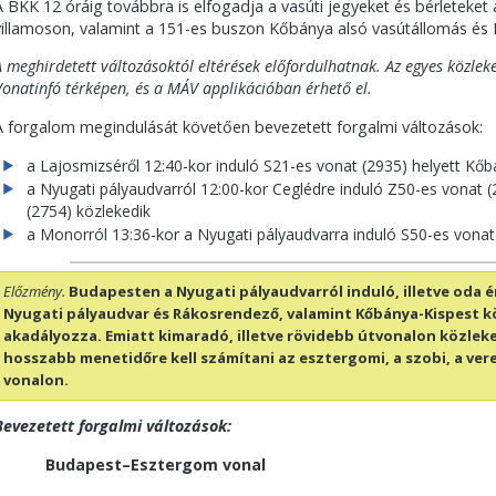
A BKK 12 óráig továbbra is elfogadja a vasúti jegyeket és bérleteket
villamoson, valamint a 151-es buszon Kőbánya alsó vasútállomás és 
A meghirdetett változásoktól eltérések előfordulhatnak. Az egyes közlek
Vonatinfó térképen, és a MÁV applikációban érhető el.
A forgalom megindulását követően bevezetett forgalmi változások:
a Lajosmizséről 12:40-kor induló S21-es vonat (2935) helyett Kőb
a Nyugati pályaudvarról 12:00-kor Ceglédre induló Z50-es vonat
(2754) közlekedik
a Monorról 13:36-kor a Nyugati pályaudvarra induló S50-es vonat
Előzmény.
Budapesten a Nyugati pályaudvarról induló, illetve oda 
Nyugati pályaudvar és Rákosrendező, valamint Kőbánya-Kispest k
akadályozza. Emiatt kimaradó, illetve rövidebb útvonalon közlek
hosszabb menetidőre kell számítani az esztergomi, a szobi, a veres
vonalon.
Bevezetett forgalmi változások:
Budapest–Esztergom vonal