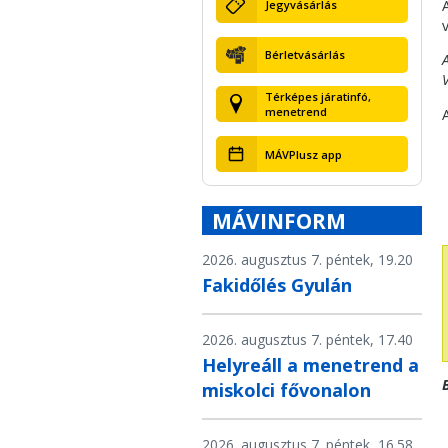
Jegyvásárlás
Bérletvásárlás
Térképes járatinfó,
menetrend
MÁVPlusz app
MÁVINFORM
2026. augusztus 7. péntek, 19.20
Fakidőlés Gyulán
2026. augusztus 7. péntek, 17.40
Helyreáll a menetrend a
miskolci fővonalon
2026. augusztus 7. péntek, 16.58