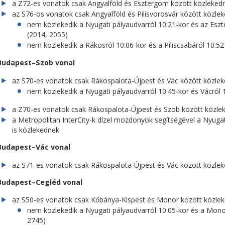
a Z72-es vonatok csak Angyalföld és Esztergom között közleked
az S76-os vonatok csak Angyalföld és Pilisvörösvár között közle
nem közlekedik a Nyugati pályaudvarról 10:21-kor és az Esz
(2014, 2055)
nem közlekedik a Rákosról 10:06-kor és a Piliscsabáról 10:52
Budapest–Szob vonal
az S70-es vonatok csak Rákospalota-Újpest és Vác között közle
nem közlekedik a Nyugati pályaudvarról 10:45-kor és Vácról 
a Z70-es vonatok csak Rákospalota-Újpest és Szob között közle
a Metropolitan InterCity-k dízel mozdonyok segítségével a Nyugati
is közlekednek
Budapest–Vác vonal
az S71-es vonatok csak Rákospalota-Újpest és Vác között közle
Budapest–Cegléd vonal
az S50-es vonatok csak Kőbánya-Kispest és Monor között közle
nem közlekedik a Nyugati pályaudvarról 10:05-kor és a Monor
2745)