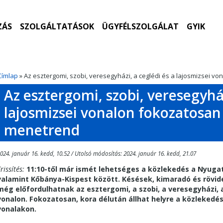
ZÁS
SZOLGÁLTATÁSOK
ÜGYFÉLSZOLGÁLAT
GYIK
Címlap
» Az esztergomi, szobi, veresegyházi, a ceglédi és a lajosmizsei v
Az esztergomi, szobi, veresegyház
lajosmizsei vonalon fokozatosan 
menetrend
024. január 16. kedd, 10.52 / Utolsó módosítás: 2024. január 16. kedd, 21.07
rissítés:
11:10-től már ismét lehetséges a közlekedés a Nyuga
valamint Kőbánya-Kispest között. Késések, kimaradó és rövid
még előfordulhatnak az esztergomi, a szobi, a veresegyházi, a
vonalon. Fokozatosan, kora délután állhat helyre a közlekedés
vonalakon.