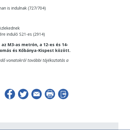
an is indulnak (727/704)
özlekednek
ére induló S21-es (2914)
 az M3-as metrón, a 12-es és 14-
llomás és Kőbánya-Kispest között.
edő vonatokról további tájékoztatás a