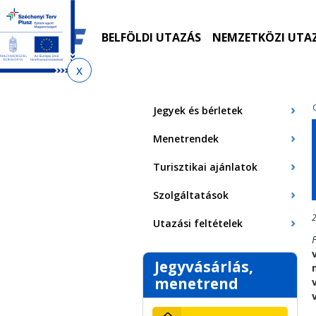
Ugrás
Ugrás
Ugrás
Ugrás
a
az
a
az
menetrendkeresőhöz
almenühöz
tartalomra
oldaltérképre
BELFÖLDI UTAZÁS
NEMZETKÖZI UTA
Jelenlegi
hely
Jegyek és bérletek
Menetrendek
Turisztikai ajánlatok
Szolgáltatások
2
Utazási feltételek
F
Jegyvásárlás,
menetrend