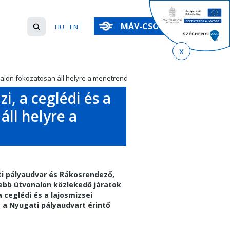
Keresés
MÁV-CSOPORT
HU
EN
űrlap
Keresés
onalon fokozatosan áll helyre a menetrend
i, a ceglédi és a
áll helyre a
ti pályaudvar és Rákosrendező,
ebb útvonalon közlekedő járatok
 ceglédi és a lajosmizsei
 a Nyugati pályaudvart érintő