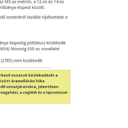
 az M3-as metrón, a 12-es és 14-es
Kőbánya-Kispest között.
edő vonatokról további tájékoztatás a
ánya-Kispestig pótlóbusz közlekedik
 (2834) Monorig S50-es vonatként
 (2785) nem közlekedik
érkező vonatok közlekedését a
özött áramellátási hiba
edő vonatjáratokra, jelentősen
egyházi, a ceglédi és a lajosmizsei