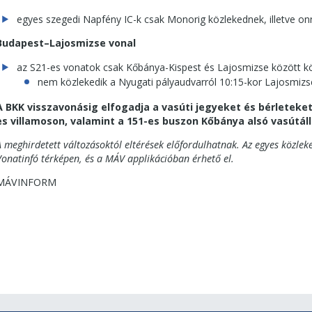
egyes szegedi Napfény IC-k csak Monorig közlekednek, illetve onn
Budapest–Lajosmizse vonal
az S21-es vonatok csak Kőbánya-Kispest és Lajosmizse között k
nem közlekedik a Nyugati pályaudvarról 10:15-kor Lajosmizs
A BKK visszavonásig elfogadja a vasúti jegyeket és bérleteket
es villamoson, valamint a 151-es buszon Kőbánya alsó vasútá
A meghirdetett változásoktól eltérések előfordulhatnak. Az egyes közlek
Vonatinfó térképen, és a MÁV applikációban érhető el.
MÁVINFORM