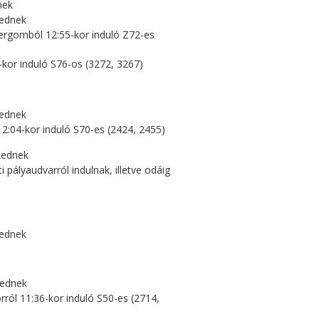
nek
kednek
tergomból 12:55-kor induló Z72-es
-kor induló S76-os (3272, 3267)
kednek
12:04-kor induló S70-es (2424, 2455)
kednek
 pályaudvarról indulnak, illetve odáig
kednek
kednek
ról 11:36-kor induló S50-es (2714,