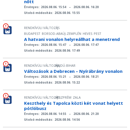
nőtt
Érvényes:
2026.08.06. 15:54
–
2026.08.06. 16:20
Utolsó módosítás:
2026.08.06. 15:55
RENDKÍVÜLI VÁLTOZÁS
|
BUDAPEST
BORSOD-ABAÚJ-ZEMPLÉN
HEVES
PEST
A hatvani vonalon helyreállhat a menetrend
Érvényes:
2026.08.06. 15:47
–
2026.08.06. 17:47
Utolsó módosítás:
2026.08.06. 17:49
RENDKÍVÜLI VÁLTOZÁS
HAJDÚ-BIHAR
|
Változások a Debrecen – Nyírábrány vonalon
Érvényes:
2026.08.06. 15:21
–
2026.08.06. 18:21
Utolsó módosítás:
2026.08.06. 15:22
RENDKÍVÜLI VÁLTOZÁS
VESZPRÉM
ZALA
|
Keszthely és Tapolca közti két vonat helyett
pótlóbusz
Érvényes:
2026.08.06. 14:55
–
2026.08.06. 21:20
Utolsó módosítás:
2026.08.06. 14:56