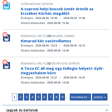
GYŐR-MOSON-SOPRON
A soproni helyi buszok ismét érintik az
Erzsébet Kórház megállót
Érvényes:
2026.08.06. 14:48
–
2026.08.06. 15:48
Utolsó módosítás:
2026.08.06. 15:06
RENDKÍVÜLI VÁLTOZÁS
CSONGRÁD-CSANÁD
|
Kimarad két vasútvillamos
Érvényes:
2026.08.06. 14:30
–
2026.08.06. 16:15
Utolsó módosítás:
2026.08.06. 14:40
RENDKÍVÜLI VÁLTOZÁS
GYŐR-MOSON-SOPRON
|
A Tisza EC áll meg egy EuRegio helyett Győr-
Hegyeshalom közt
Érvényes:
2026.08.06. 14:27
–
2026.08.06. 16:45
Utolsó módosítás:
2026.08.06. 14:28
…
1
2
3
4
5
6
7
8
9
következő ›
utolsó »
Oldalak
Jegyek és bérletek