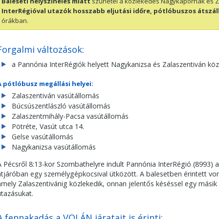
Baleseti helyszínelés miatt
szünetel a közlekedés Nagykapornak és Z
InterRégióval utazók hosszabb eljutási időre, pótlóbuszos átszál
órákban.
Forgalmi változások:
a Pannónia InterRégiók helyett Nagykanizsa és Zalaszentiván kö
A pótlóbusz megállási helyei:
Zalaszentiván vasútállomás
Búcsúszentlászló vasútállomás
Zalaszentmihály-Pacsa vasútállomás
Pötréte, Vasút utca 14.
Gelse vasútállomás
Nagykanizsa vasútállomás
A Pécsről 8:13-kor Szombathelyre indult Pannónia InterRégió (8993) 
átjáróban egy személygépkocsival ütközött. A balesetben érintett vonat
amely Zalaszentivánig közlekedik, onnan jelentős késéssel egy másik 
utazásukat.
A fennakadás a VOLÁN járatait is érinti: