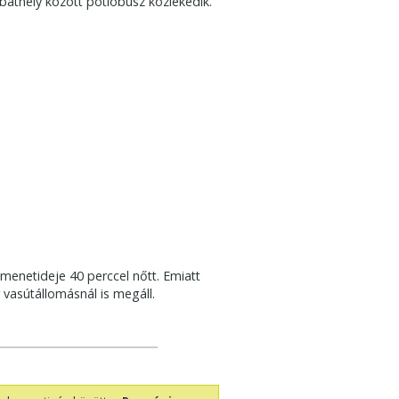
bathely között pótlóbusz közlekedik.
menetideje 40 perccel nőtt. Emiatt
 vasútállomásnál is megáll.