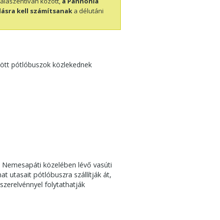
alaszentiván között,
a Pannónia
lásra kell számítsanak
a délutáni
zött pótlóbuszok közlekednek
a Nemesapáti közelében lévő vasúti
 utasait pótlóbuszra szállítják át,
szerelvénnyel folytathatják