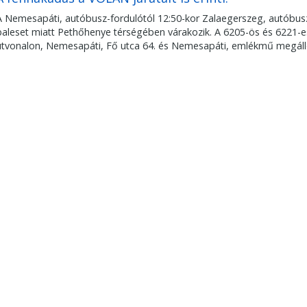
A Nemesapáti, autóbusz-fordulótól 12:50-kor Zalaegerszeg, autóbus
baleset miatt Pethőhenye térségében várakozik. A 6205-ös és 6221-es 
útvonalon, Nemesapáti, Fő utca 64. és Nemesapáti, emlékmű megálló