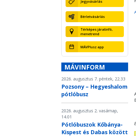
Jegyvásárlás
Bérletvásárlás
Térképes járatinfó,
menetrend
MÁVPlusz app
MÁVINFORM
2026. augusztus 7. péntek, 22.33
Pozsony – Hegyeshalom
pótlóbusz
2026. augusztus 2. vasárnap,
14.01
Pótlóbuszok Kőbánya-
Kispest és Dabas között