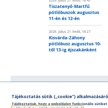
2026. július 21. kedd, 18.42
Tiszatenyő-Martfű
pótlóbuszok augusztus
11-én és 12-én
2026. július 21. kedd, 18.27
Kisvárda-Záhony
pótlóbusz augusztus 10-
től 13-ig éjszakánként
Hírlevél
Tájékoztatás sütik („cookie”) alkalmazásáró
Hírlevelünk segítségével értesülhet
aktuális híreinkről, utazási ajánlatainkr
Tájékoztatjuk, hogy a weboldalon funkcionális sütiket
valamint az Önt érintő