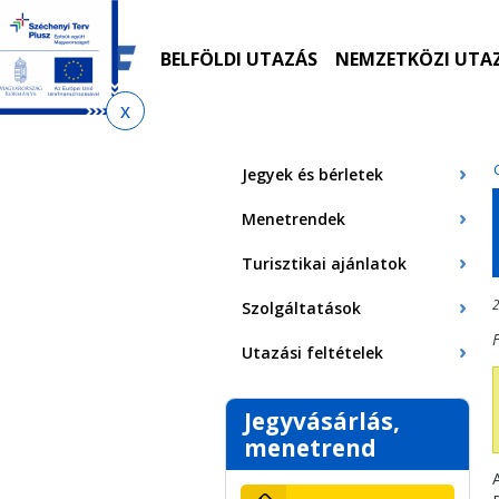
Ugrás
Ugrás
Ugrás
Ugrás
a
az
a
az
menetrendkeresőhöz
almenühöz
tartalomra
oldaltérképre
BELFÖLDI UTAZÁS
NEMZETKÖZI UTA
Jelenlegi
hely
Jegyek és bérletek
Menetrendek
Turisztikai ajánlatok
2
Szolgáltatások
F
Utazási feltételek
Jegyvásárlás,
menetrend