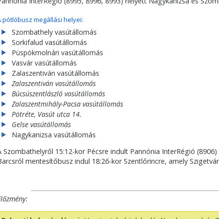
Pannónia InterRégió (8995, 8996, 8993) helyett Nagykanizsa és Szom
A pótlóbusz megállási helyei:
Szombathely vasútállomás
Sorkifalud vasútállomás
Püspökmolnári vasútállomás
Vasvár vasútállomás
Zalaszentiván vasútállomás
Zalaszentiván vasútállomás
Búcsúszentlászló vasútállomás
Zalaszentmihály-Pacsa vasútállomás
Pötréte, Vasút utca 14.
Gelse vasútállomás
Nagykanizsa vasútállomás
A Szombathelyről 15:12-kor Pécsre indult Pannónia InterRégió (8906) 
Barcsról mentesítőbusz indul 18:26-kor Szentlőrincre, amely Szigetvár
Előzmény: