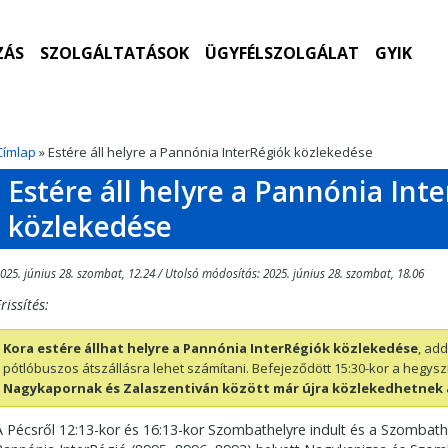
ZÁS
SZOLGÁLTATÁSOK
ÜGYFÉLSZOLGÁLAT
GYIK
Címlap
» Estére áll helyre a Pannónia InterRégiók közlekedése
Estére áll helyre a Pannónia Int
közlekedése
025. június 28. szombat, 12.24 / Utolsó módosítás: 2025. június 28. szombat, 18.06
rissítés:
Kora estére állhat helyre a Pannónia InterRégiók közlekedése
, ad
pótlóbuszos átszállásra lehet számítani. Befejeződött 15:30-kor a hegys
Nagykapornak és Zalaszentiván között már újra közlekedhetnek
A Pécsről 12:13-kor és 16:13-kor Szombathelyre indult és a Szombathe