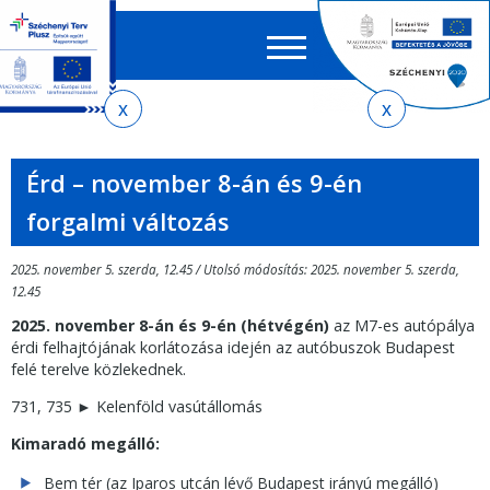
Keres
EN
HU
űrlap
Ker
Jelenlegi
Ugrás
Ugrás
Ugrás
Ugrás
a
az
a
az
hely
menetrendkeresőhöz
almenühöz
tartalomra
oldaltérképre
Érd – november 8-án és 9-én
forgalmi változás
2025. november 5. szerda, 12.45 / Utolsó módosítás: 2025. november 5. szerda,
12.45
2025. november 8-án és 9-én (hétvégén)
az M7-es autópálya
érdi felhajtójának korlátozása idején az autóbuszok Budapest
felé terelve közlekednek.
731, 735 ► Kelenföld vasútállomás
Kimaradó megálló:
Bem tér (az Iparos utcán lévő Budapest irányú megálló)