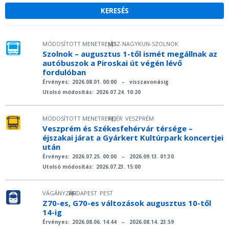
MÓDOSÍTOTT MENETREND
JÁSZ-NAGYKUN-SZOLNOK
|
Szolnok – augusztus 1-től ismét megállnak az
autóbuszok a Piroskai út végén lévő
fordulóban
Érvényes:
2026.08.01. 00:00
–
visszavonásig
Utolsó módosítás:
2026.07.24. 10:20
MÓDOSÍTOTT MENETREND
FEJÉR
VESZPRÉM
|
Veszprém és Székesfehérvár térsége –
éjszakai járat a Gyárkert Kultúrpark koncertjei
után
Érvényes:
2026.07.25. 00:00
–
2026.09.13. 01:30
Utolsó módosítás:
2026.07.23. 15:00
VÁGÁNYZÁR
BUDAPEST
PEST
|
Z70-es, G70-es változások augusztus 10-től
14-ig
Érvényes:
2026.08.06. 14:44
–
2026.08.14. 23:59