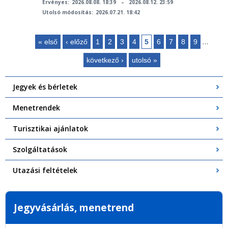
Érvényes:
2026.08.08. 18:39
–
2026.08.12. 23:59
Utolsó módosítás:
2026.07.21. 18:42
…
« első
‹ előző
1
2
3
4
5
6
7
8
9
Oldalak
következő ›
utolsó »
Jegyek és bérletek
Menetrendek
Turisztikai ajánlatok
Szolgáltatások
Utazási feltételek
Jegyvásárlás, menetrend