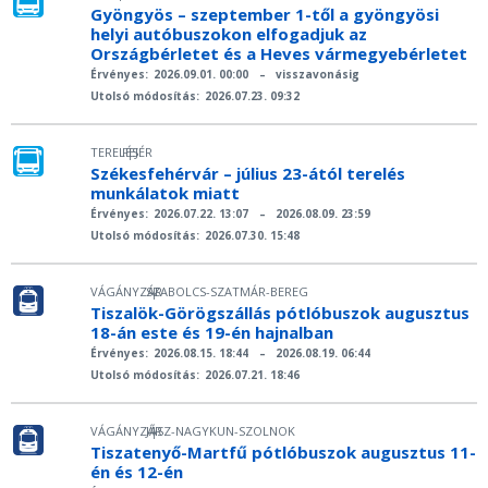
Gyöngyös – szeptember 1-től a gyöngyösi
helyi autóbuszokon elfogadjuk az
Országbérletet és a Heves vármegyebérletet
Érvényes:
2026.09.01. 00:00
–
visszavonásig
Utolsó módosítás:
2026.07.23. 09:32
TERELÉS
FEJÉR
|
Székesfehérvár – július 23-ától terelés
munkálatok miatt
Érvényes:
2026.07.22. 13:07
–
2026.08.09. 23:59
Utolsó módosítás:
2026.07.30. 15:48
VÁGÁNYZÁR
SZABOLCS-SZATMÁR-BEREG
|
Tiszalök-Görögszállás pótlóbuszok augusztus
18-án este és 19-én hajnalban
Érvényes:
2026.08.15. 18:44
–
2026.08.19. 06:44
Utolsó módosítás:
2026.07.21. 18:46
VÁGÁNYZÁR
JÁSZ-NAGYKUN-SZOLNOK
|
Tiszatenyő-Martfű pótlóbuszok augusztus 11-
én és 12-én