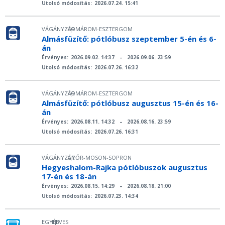
Utolsó módosítás:
2026.07.24. 15:41
VÁGÁNYZÁR
KOMÁROM-ESZTERGOM
|
Almásfüzítő: pótlóbusz szeptember 5-én és 6-
án
Érvényes:
2026.09.02. 14:37
–
2026.09.06. 23:59
Utolsó módosítás:
2026.07.26. 16:32
VÁGÁNYZÁR
KOMÁROM-ESZTERGOM
|
Almásfüzítő: pótlóbusz augusztus 15-én és 16-
án
Érvényes:
2026.08.11. 14:32
–
2026.08.16. 23:59
Utolsó módosítás:
2026.07.26. 16:31
VÁGÁNYZÁR
GYŐR-MOSON-SOPRON
|
Hegyeshalom-Rajka pótlóbuszok augusztus
17-én és 18-án
Érvényes:
2026.08.15. 14:29
–
2026.08.18. 21:00
Utolsó módosítás:
2026.07.23. 14:34
EGYÉB
HEVES
|