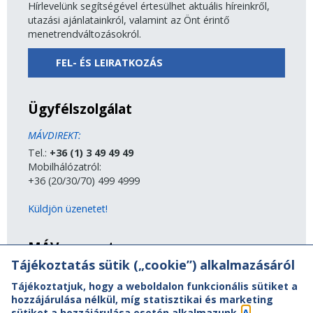
Hírlevelünk segítségével értesülhet aktuális híreinkről,
utazási ajánlatainkról, valamint az Önt érintő
menetrendváltozásokról.
FEL- ÉS LEIRATKOZÁS
Ügyfélszolgálat
MÁVDIREKT:
Tel.:
+36 (1) 3 49 49 49
Mobilhálózatról:
+36 (20/30/70) 499 4999
Küldjön üzenetet!
MÁV-csoport
Tájékoztatás sütik („cookie”) alkalmazásáról
A MÁV-csoport tagjai
Tájékoztatjuk, hogy a weboldalon funkcionális sütiket a
Jogi útmutatás
hozzájárulása nélkül, míg statisztikai és marketing
Adatvédelem
sütiket a hozzájárulása esetén alkalmazunk.
A