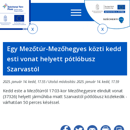
Keres
EN
HU
űrlap
Ker
Jelenlegi
Ugrás
Ugrás
Ugrás
Ugrás
a
az
a
az
hely
menetrendkeresőhöz
almenühöz
tartalomra
oldaltérképre
Egy Mezőtúr-Mezőhegyes közti kedd
esti vonat helyett pótlóbusz
Szarvastól
2025. január 14. kedd, 17.55 / Utolsó módosítás: 2025. január 14. kedd, 17.59
Kedd este a Mezőtúrról 17:03-kor Mezőhegyesre elindult vonat
(37326) helyett járműhiba miatt Szarvastól pótlóbusz közlekedik -
várhatóan 50 perces késéssel.