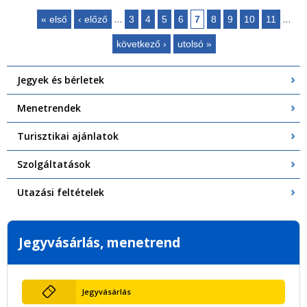
…
…
« első
‹ előző
3
4
5
6
7
8
9
10
11
Oldalak
következő ›
utolsó »
Jegyek és bérletek
Menetrendek
Turisztikai ajánlatok
Szolgáltatások
Utazási feltételek
Jegyvásárlás, menetrend
Jegyvásárlás