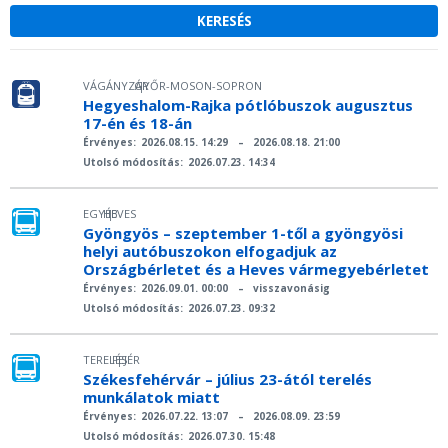
VÁGÁNYZÁR
GYŐR-MOSON-SOPRON
|
Hegyeshalom-Rajka pótlóbuszok augusztus
17-én és 18-án
Érvényes:
2026.08.15. 14:29
–
2026.08.18. 21:00
Utolsó módosítás:
2026.07.23. 14:34
EGYÉB
HEVES
|
Gyöngyös – szeptember 1-től a gyöngyösi
helyi autóbuszokon elfogadjuk az
Országbérletet és a Heves vármegyebérletet
Érvényes:
2026.09.01. 00:00
–
visszavonásig
Utolsó módosítás:
2026.07.23. 09:32
TERELÉS
FEJÉR
|
Székesfehérvár – július 23-ától terelés
munkálatok miatt
Érvényes:
2026.07.22. 13:07
–
2026.08.09. 23:59
Utolsó módosítás:
2026.07.30. 15:48