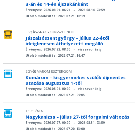
3-án és 14-én éjszakánként
Érvényes:
2026.08.01. 06:24
–
2026.08.14. 23:59
Utolsó módosítás:
2026.07.21. 18:39
EGYÉB
JÁSZ-NAGYKUN-SZOLNOK
|
Jászalsószentgyörgy – július 22-étől
ideiglenesen áthelyezett megálló
Érvényes:
2026.07.22. 08:00
–
visszavonásig
Utolsó módosítás:
2026.07.21. 16:47
EGYÉB
KOMÁROM-ESZTERGOM
|
Komárom – kisgyermekes szülők díjmentes
utazása augusztus 1-től
Érvényes:
2026.08.01. 00:00
–
visszavonásig
Utolsó módosítás:
2026.07.21. 09:05
TERELÉS
ZALA
|
Nagykanizsa – július 27-től forgalmi változás
Érvényes:
2026.07.27. 00:00
–
2026.08.31. 23:59
Utolsó módosítás:
2026.07.20. 13:00