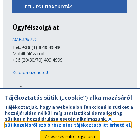
FEL- ÉS LEIRATKOZÁS
Ügyfélszolgálat
MÁVDIREKT:
Tel.:
+36 (1) 3 49 49 49
Mobilhálózatról:
+36 (20/30/70) 499 4999
Küldjön üzenetet!
MÁV-csoport
Tájékoztatás sütik („cookie”) alkalmazásáról
A MÁV-csoport tagjai
Tájékoztatjuk, hogy a weboldalon funkcionális sütiket a
Jogi útmutatás
hozzájárulása nélkül, míg statisztikai és marketing
Adatvédelem
sütiket a hozzájárulása esetén alkalmazunk.
A
Kapcsolat
sütikezelésről szóló részletes tájékoztató itt érhető el.
Vasút a nagyvilágban
Oldaltérkép
Az összes süti elfogadása
Akadálymentesítési nyilatkozat