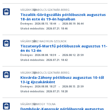
VÁGÁNYZÁR
SZABOLCS-SZATMÁR-BEREG
|
Tiszalök-Görögszállás pótlóbuszok augusztus
18-án este és 19-én hajnalban
Érvényes:
2026.08.15. 18:44
–
2026.08.19. 06:44
Utolsó módosítás:
2026.07.21. 18:46
VÁGÁNYZÁR
JÁSZ-NAGYKUN-SZOLNOK
|
Tiszatenyő-Martfű pótlóbuszok augusztus 11-
én és 12-én
Érvényes:
2026.08.08. 18:39
–
2026.08.12. 23:59
Utolsó módosítás:
2026.07.21. 18:42
VÁGÁNYZÁR
SZABOLCS-SZATMÁR-BEREG
|
Kisvárda-Záhony pótlóbusz augusztus 10-től
13-ig éjszakánként
Érvényes:
2026.08.08. 18:27
–
2026.08.13. 23:59
Utolsó módosítás:
2026.07.21. 18:28
VÁGÁNYZÁR
SOMOGY
TOLNA
|
Dombóvár-Kaposvár pótlóbuszok augusztus