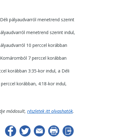
Déli pályaudvarról menetrend szerint
pályaudvarról menetrend szerint indul,
pályaudvarról 10 perccel korábban
) Komáromból 7 perccel korábban
cel korábban 3:35-kor indul, a Déli
erccel korábban, 4:18-kor indul,
ndje módosult,
részletek itt olvashatók
.