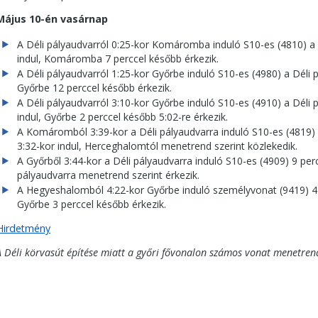
Május 10-én vasárnap
A Déli pályaudvarról 0:25-kor Komáromba induló S10-es (4810) a 
indul, Komáromba 7 perccel később érkezik.
A Déli pályaudvarról 1:25-kor Győrbe induló S10-es (4980) a Déli 
Győrbe 12 perccel később érkezik.
A Déli pályaudvarról 3:10-kor Győrbe induló S10-es (4910) a Déli 
indul, Győrbe 2 perccel később 5:02-re érkezik.
A Komáromból 3:39-kor a Déli pályaudvarra induló S10-es (4819
3:32-kor indul, Herceghalomtól menetrend szerint közlekedik.
A Győrből 3:44-kor a Déli pályaudvarra induló S10-es (4909) 9 perc
pályaudvarra menetrend szerint érkezik.
A Hegyeshalomból 4:22-kor Győrbe induló személyvonat (9419) 4 p
Győrbe 3 perccel később érkezik.
Hirdetmény
A Déli körvasút építése miatt a győri fővonalon számos vonat menetre