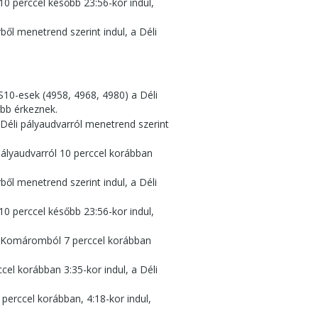
0 perccel később 23:56-kor indul,
ből menetrend szerint indul, a Déli
 S10-esek (4958, 4968, 4980) a Déli
őbb érkeznek.
Déli pályaudvarról menetrend szerint
pályaudvarról 10 perccel korábban
ből menetrend szerint indul, a Déli
0 perccel később 23:56-kor indul,
) Komáromból 7 perccel korábban
cel korábban 3:35-kor indul, a Déli
erccel korábban, 4:18-kor indul,