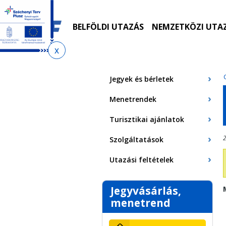
Ugrás
Ugrás
Ugrás
Ugrás
a
az
a
az
menetrendkeresőhöz
almenühöz
tartalomra
oldaltérképre
BELFÖLDI UTAZÁS
NEMZETKÖZI UTA
Jelenlegi
hely
Jegyek és bérletek
Menetrendek
Turisztikai ajánlatok
2
Szolgáltatások
Utazási feltételek
Jegyvásárlás,
menetrend