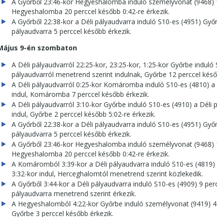
A Győrből 23:46-kor Hegyeshalomba induló személyvonat (9468) 1
Hegyeshalomba 20 perccel később 0:42-re érkezik.
A Győrből 22:38-kor a Déli pályaudvarra induló S10-es (4951) Győr
pályaudvarra 5 perccel később érkezik.
Május 9-én szombaton
A Déli pályaudvarról 22:25-kor, 23:25-kor, 1:25-kor Győrbe induló
pályaudvarról menetrend szerint indulnak, Győrbe 12 perccel kés
A Déli pályaudvarról 0:25-kor Komáromba induló S10-es (4810) a 
indul, Komáromba 7 perccel később érkezik.
A Déli pályaudvarról 3:10-kor Győrbe induló S10-es (4910) a Déli 
indul, Győrbe 2 perccel később 5:02-re érkezik.
A Győrből 22:38-kor a Déli pályaudvarra induló S10-es (4951) Győr
pályaudvarra 5 perccel később érkezik.
A Győrből 23:46-kor Hegyeshalomba induló személyvonat (9468) 1
Hegyeshalomba 20 perccel később 0:42-re érkezik.
A Komáromból 3:39-kor a Déli pályaudvarra induló S10-es (4819
3:32-kor indul, Herceghalomtól menetrend szerint közlekedik.
A Győrből 3:44-kor a Déli pályaudvarra induló S10-es (4909) 9 perc
pályaudvarra menetrend szerint érkezik.
A Hegyeshalomból 4:22-kor Győrbe induló személyvonat (9419) 4 p
Győrbe 3 perccel később érkezik.