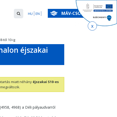
Keresés
MÁV-CSOPORT
HU
EN
űrlap
Keresés
-tól 10-ig
alon éjszakai
tartás miatt néhány
éjszakai S10-es
megváltozik.
(4958, 4968) a Déli pályaudvarról