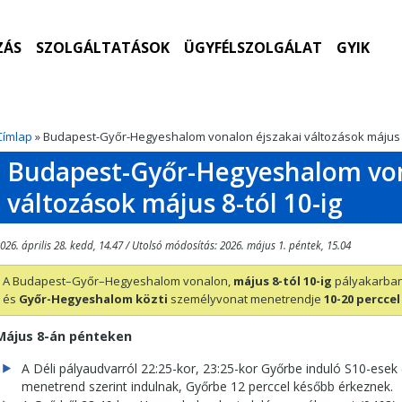
ZÁS
SZOLGÁLTATÁSOK
ÜGYFÉLSZOLGÁLAT
GYIK
Címlap
» Budapest-Győr-Hegyeshalom vonalon éjszakai változások május 8
Budapest-Győr-Hegyeshalom von
változások május 8-tól 10-ig
026. április 28. kedd, 14.47 / Utolsó módosítás: 2026. május 1. péntek, 15.04
A Budapest–Győr–Hegyeshalom vonalon,
május 8-tól 10-ig
pályakarban
és
Győr-Hegyeshalom közti
személyvonat menetrendje
10-20 perccel
Május 8-án pénteken
A Déli pályaudvarról 22:25-kor, 23:25-kor Győrbe induló S10-esek 
menetrend szerint indulnak, Győrbe 12 perccel később érkeznek.