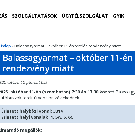
ZÁS
SZOLGÁLTATÁSOK
ÜGYFÉLSZOLGÁLAT
GYIK
Címlap
» Balassagyarmat – október 11-én terelés rendezvény miatt
Balassagyarmat – október 11-én 
rendezvény miatt
025. október 10. péntek, 13.53
2025. október 11-én (szombaton) 7:30 és 17:30 között
Balassagy
autóbuszok terelt útvonalon közlekednek.
Érintett helyközi vonal: 3314
Érintett helyi vonalak: 1, 5A, 6, 6C
Kimaradó megállók: