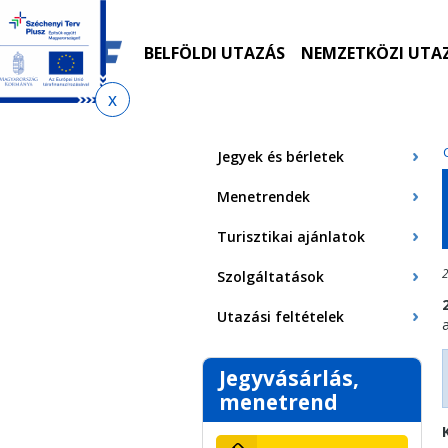
Ugrás
Ugrás
Ugrás
Ugrás
a
az
a
az
menetrendkeresőhöz
almenühöz
tartalomra
oldaltérképre
BELFÖLDI UTAZÁS
NEMZETKÖZI UTA
Jelenlegi
hely
Jegyek és bérletek
Menetrendek
Turisztikai ajánlatok
2
Szolgáltatások
Utazási feltételek
Jegyvásárlás,
menetrend