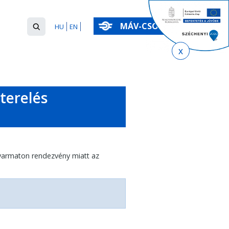
Keresés
MÁV-CSOPORT
HU
EN
űrlap
Keresés
terelés
armaton rendezvény miatt az