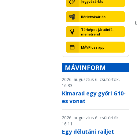
Jegyvásárlás
Bérletvásárlás
Térképes járatinfó,
menetrend
MÁVPlusz app
MÁVINFORM
2026. augusztus 6. csütörtök,
16.33
Kimarad egy győri G10-
es vonat
2026. augusztus 6. csütörtök,
16.11
Egy délutáni railjet