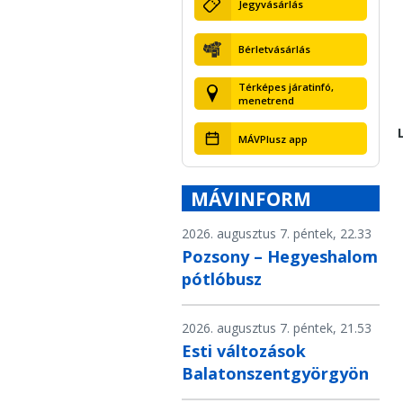
Jegyvásárlás
Bérletvásárlás
Térképes járatinfó,
menetrend
MÁVPlusz app
MÁVINFORM
2026. augusztus 7. péntek, 22.33
Pozsony – Hegyeshalom
pótlóbusz
2026. augusztus 7. péntek, 21.53
Esti változások
Balatonszentgyörgyön