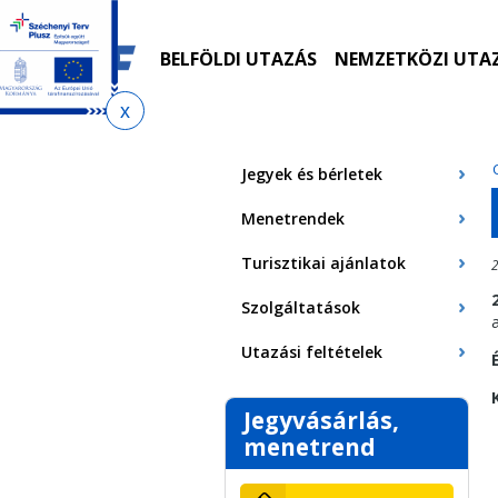
Ugrás
Ugrás
Ugrás
Ugrás
a
az
a
az
menetrendkeresőhöz
almenühöz
tartalomra
oldaltérképre
BELFÖLDI UTAZÁS
NEMZETKÖZI UTA
Jelenlegi
hely
Jegyek és bérletek
Menetrendek
Turisztikai ajánlatok
2
Szolgáltatások
Utazási feltételek
Jegyvásárlás,
menetrend