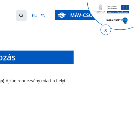
Keresés
MÁV-CSOPORT
HU
EN
űrlap
Keresés
ozás
ap)
Ajkán rendezvény miatt a helyi