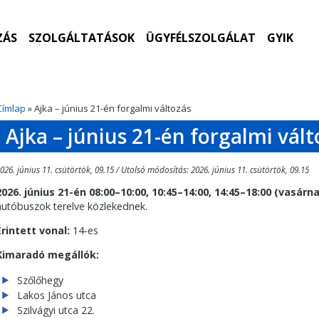
ZÁS
SZOLGÁLTATÁSOK
ÜGYFÉLSZOLGÁLAT
GYIK
Címlap
» Ajka – június 21-én forgalmi változás
Ajka – június 21-én forgalmi vált
026. június 11. csütörtök, 09.15 / Utolsó módosítás: 2026. június 11. csütörtök, 09.15
2026. június 21-én 08:00–10:00, 10:45–14:00, 14:45–18:00 (vasárn
autóbuszok terelve közlekednek.
Érintett vonal:
14-es
Kimaradó megállók:
Szőlőhegy
Lakos János utca
Szilvágyi utca 22.