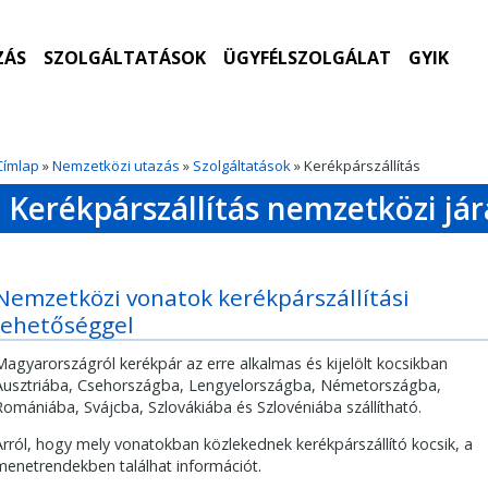
ZÁS
SZOLGÁLTATÁSOK
ÜGYFÉLSZOLGÁLAT
GYIK
Címlap
»
Nemzetközi utazás
»
Szolgáltatások
» Kerékpárszállítás
Kerékpárszállítás nemzetközi já
Nemzetközi vonatok kerékpárszállítási
lehetőséggel
Magyarországról kerékpár az erre alkalmas és kijelölt kocsikban
Ausztriába, Csehországba, Lengyelországba, Németországba,
Romániába, Svájcba, Szlovákiába és Szlovéniába szállítható.
Arról, hogy mely vonatokban közlekednek kerékpárszállító kocsik, a
menetrendekben találhat információt.