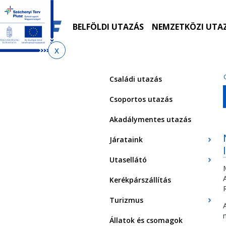
Ugrás
Ugrás
Ugrás
Ugrás
a
az
a
az
menetrendkeresőhöz
almenühöz
tartalomra
oldaltérképre
BELFÖLDI UTAZÁS
NEMZETKÖZI UTA
Jelenlegi
hely
Családi utazás
Csoportos utazás
Akadálymentes utazás
Járataink
Utasellátó
Kerékpárszállítás
Turizmus
Állatok és csomagok