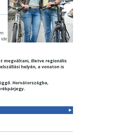
em
 ide
megváltani, illetve regionális
szállási helyén, a vonaton is
üggő. Horvátországba,
erékpárjegy.