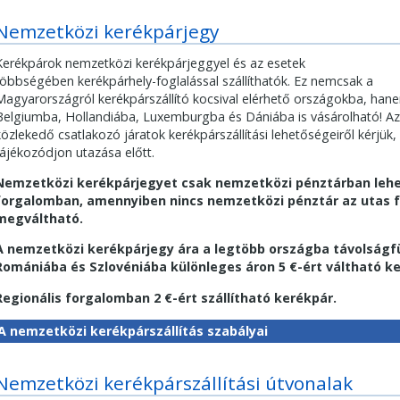
Nemzetközi kerékpárjegy
Kerékpárok nemzetközi kerékpárjeggyel és az esetek
többségében kerékpárhely-foglalással szállíthatók. Ez nemcsak a
Magyarországról kerékpárszállító kocsival elérhető országokba, han
Belgiumba, Hollandiába, Luxemburgba és Dániába is vásárolható! Az
közlekedő csatlakozó járatok kerékpárszállítási lehetőségeiről kérjük,
tájékozódjon utazása előtt.
Nemzetközi kerékpárjegyet csak nemzetközi pénztárban lehet 
forgalomban, amennyiben nincs nemzetközi pénztár az utas fel
megváltható.
A nemzetközi kerékpárjegy ára a legtöbb országba távolságf
Romániába és Szlovéniába különleges áron 5 €-ért váltható k
Regionális forgalomban 2 €-ért szállítható kerékpár.
A nemzetközi kerékpárszállítás szabályai
Nemzetközi kerékpárszállítási útvonalak