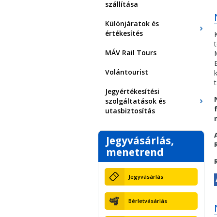
szállítása
Különjáratok és
értékesítés
MÁV Rail Tours
Volántourist
Jegyértékesítési
szolgáltatások és
utasbiztosítás
Jegyvásárlás,
menetrend
Jegyvásárlás
Bérletvásárlás