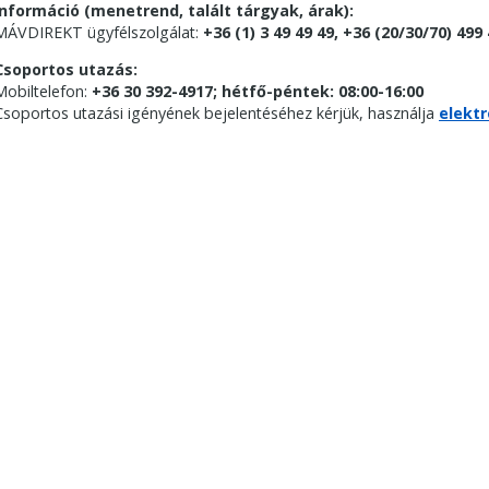
Információ (menetrend, talált tárgyak, árak):
MÁVDIREKT ügyfélszolgálat:
+36 (1) 3 49 49 49, +36 (20/30/70) 499
Csoportos utazás:
Mobiltelefon:
+36 30 392-4917; hétfő-péntek: 08:00-16:00
Csoportos utazási igényének bejelentéséhez kérjük, használja
elektr