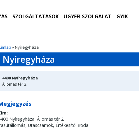
ZÁS
SZOLGÁLTATÁSOK
ÜGYFÉLSZOLGÁLAT
GYIK
Címlap
» Nyíregyháza
Nyíregyháza
4400
Nyíregyháza
Állomás tér 2.
Megjegyzés
Cím:
4400 Nyíregyháza, Állomás tér 2.
Vasútállomás, Utascsarnok, Értékesítői iroda