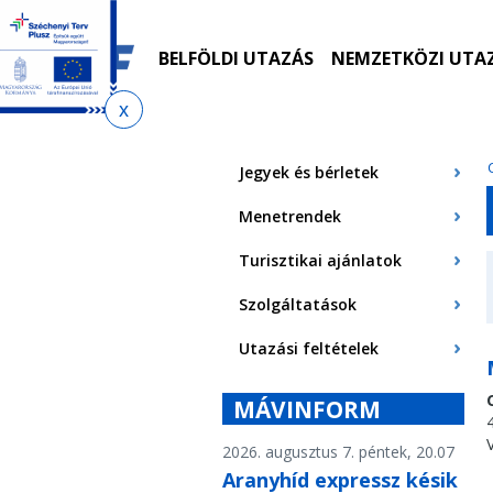
Ugrás
Ugrás
Ugrás
az
a
az
almenühöz
tartalomra
oldaltérképre
BELFÖLDI UTAZÁS
NEMZETKÖZI UTA
Jelenlegi
hely
Jegyek és bérletek
Menetrendek
Turisztikai ajánlatok
Szolgáltatások
Utazási feltételek
MÁVINFORM
2026. augusztus 7. péntek, 20.07
Aranyhíd expressz késik