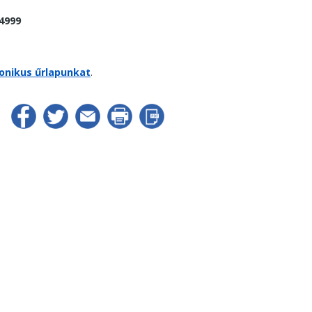
 4999
onikus űrlapunkat
.