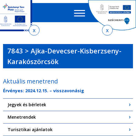
Keres
EN
HU
űrlap
Ker
Jelenlegi
Ugrás
Ugrás
Ugrás
Ugrás
a
az
a
az
hely
menetrendkeresőhöz
almenühöz
tartalomra
oldaltérképre
7843 > Ajka-Devecser-Kisberzseny-
Karakószörcsök
Aktuális menetrend
Érvényes: 2024.12.15. – visszavonásig
Jegyek és bérletek
Menetrendek
Turisztikai ajánlatok