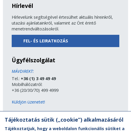
Hírlevél
Hírlevelünk segítségével értesülhet aktuális híreinkről,
utazási ajánlatainkról, valamint az Önt érintő
menetrendváltozásokról.
FEL- ÉS LEIRATKOZÁS
Ügyfélszolgálat
MÁVDIREKT:
Tel.:
+36 (1) 3 49 49 49
Mobilhálózatról:
+36 (20/30/70) 499 4999
Küldjön üzenetet!
MÁV-csoport
Tájékoztatás sütik („cookie”) alkalmazásáról
Tájékoztatjuk, hogy a weboldalon funkcionális sütiket a
A MÁV-csoport tagjai