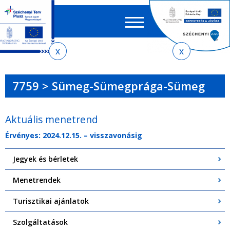
Keres
EN
HU
űrlap
Ker
Jelenlegi
Ugrás
Ugrás
Ugrás
Ugrás
a
az
a
az
hely
menetrendkeresőhöz
almenühöz
tartalomra
oldaltérképre
7759 > Sümeg-Sümegprága-Sümeg
Aktuális menetrend
Érvényes: 2024.12.15. – visszavonásig
Jegyek és bérletek
Menetrendek
Turisztikai ajánlatok
Szolgáltatások