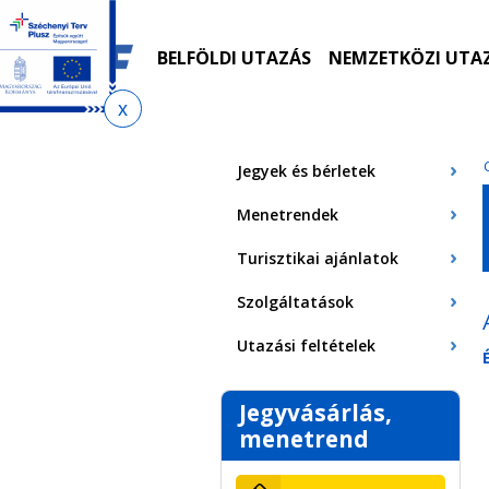
Ugrás
Ugrás
Ugrás
Ugrás
a
az
a
az
menetrendkeresőhöz
almenühöz
tartalomra
oldaltérképre
BELFÖLDI UTAZÁS
NEMZETKÖZI UTA
Jelenlegi
hely
Jegyek és bérletek
Menetrendek
Turisztikai ajánlatok
Szolgáltatások
Utazási feltételek
Jegyvásárlás,
menetrend