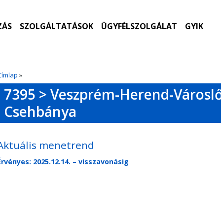
ZÁS
SZOLGÁLTATÁSOK
ÜGYFÉLSZOLGÁLAT
GYIK
Címlap
»
7395 > Veszprém-Herend-Városlő
Csehbánya
Aktuális menetrend
Érvényes: 2025.12.14. – visszavonásig