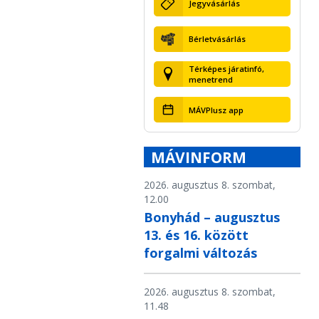
Jegyvásárlás
Bérletvásárlás
Térképes járatinfó,
menetrend
MÁVPlusz app
MÁVINFORM
2026. augusztus 8. szombat,
12.00
Bonyhád – augusztus
13. és 16. között
forgalmi változás
2026. augusztus 8. szombat,
11.48