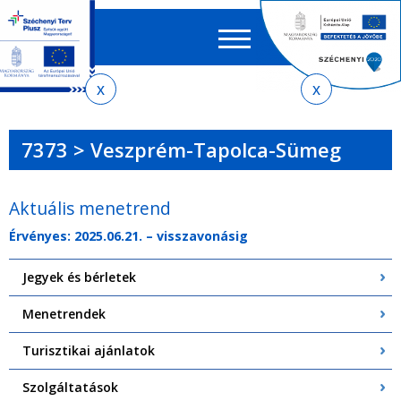
Keres
EN
HU
űrlap
Ker
Jelenlegi
Ugrás
Ugrás
Ugrás
Ugrás
a
az
a
az
hely
menetrendkeresőhöz
almenühöz
tartalomra
oldaltérképre
7373 > Veszprém-Tapolca-Sümeg
Aktuális menetrend
Érvényes: 2025.06.21. – visszavonásig
Jegyek és bérletek
Menetrendek
Turisztikai ajánlatok
Szolgáltatások