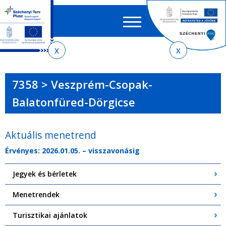
Keres
EN
HU
űrlap
Ker
Jelenlegi
Ugrás
Ugrás
Ugrás
Ugrás
a
az
a
az
hely
menetrendkeresőhöz
almenühöz
tartalomra
oldaltérképre
7358 > Veszprém-Csopak-
Balatonfüred-Dörgicse
Aktuális menetrend
Érvényes: 2026.01.05. – visszavonásig
Jegyek és bérletek
Menetrendek
Turisztikai ajánlatok